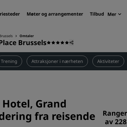
riesteder
Møter og arrangementer
Tilbud
Mer
Radi
Mine 
Brussels
Omtaler
Place Brussels
Finn ditt hotell
Reisemål
Trening
Attraksjoner i nærheten
Aktiviteter
Feriesteder
Betjente leiligheter
Flyplasshoteller
Nye og kommende hotelle
 Hotel, Grand
Møter og arrangementer
Ranger
dering fra reisende
Opplev Radisson Meetings
av 228
Bestill et møterom