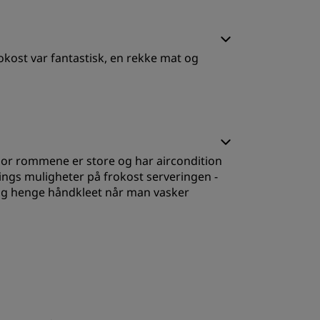
REGISTRER DEG
okost var fantastisk, en rekke mat og
ovekvalitet
erior rommene er store og har aircondition
ervice
lings muligheter på frokost serveringen -
l og henge håndkleet når man vasker