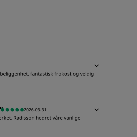
Rad Pets
Bryllupslokaler
Bærekraftige opphold
Opphold for idrettslag
Forretningsreisende
Hoteller i sentrum
Se bloggen vår
l beliggenhet, fantastisk frokost og veldig
Radisson Rewards
Oppdag Radisson Rewards
Gevinster
ovekvalitet
"
Slik bruker du poeng
2026-03-31
erket. Radisson hedret våre vanlige
Slik tjener du poeng
ervice
Bookers and Planners