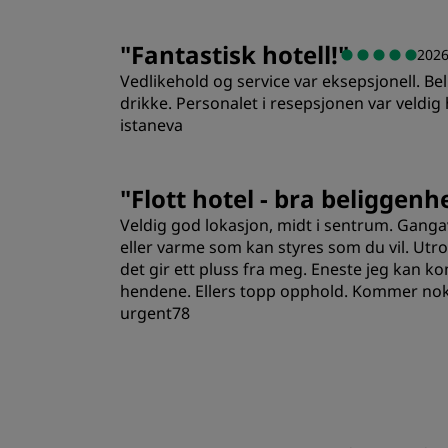
"
Fantastisk hotell!
"
2026
Vedlikehold og service var eksepsjonell. B
drikke. Personalet i resepsjonen var veldig hø
istaneva
Rom
"
Flott hotel - bra beliggenh
Veldig god lokasjon, midt i sentrum. Gangav
Sted
eller varme som kan styres som du vil. Utro
det gir ett pluss fra meg. Eneste jeg kan k
hendene. Ellers topp opphold. Kommer nok 
urgent78