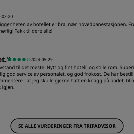
-03-20
eliggenheten av hotellet er bra, nær hovedbanestasjonen. Fr
flig! Takk til dere alle!
Verdi
S
et.
"
2024-05-29
stand til det meste. Nytt og fint hotell, og stille rom. Sup
Renslighet
S
lig god service av personalet, og god frokost. De har bestil
ommentere - at jeg skulle gjerne hatt en knagg på badet, ti
igjen.
SE ALLE VURDERINGER FRA TRIPADVISOR