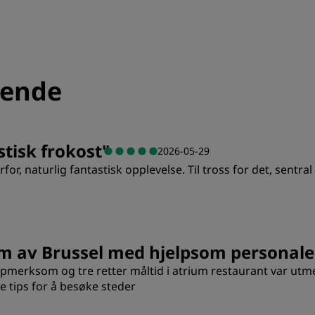
Be om et tilbud
Arrangementsreisemål
Bransjeløsninger
sende
Søk etter flyvninger
Søk etter flyvninger
stisk frokost
"
2026-05-29
Matservering
or, naturlig fantastisk opplevelse. Til tross for det, sentra
Søk etter en restaurant
Digitale tjenester
Verdi
S
rum av Brussel med hjelpsom personale
Radisson Hotels-app
oppmerksom og tre retter måltid i atrium restaurant var utm
Renslighet
S
 tips for å besøke steder