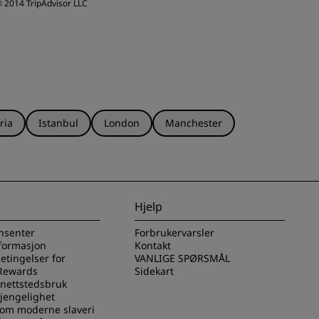
 2014 TripAdvisor LLC
ria
Istanbul
London
Manchester
Hjelp
nsenter
Forbrukervarsler
nformasjon
Kontakt
betingelser for
VANLIGE SPØRSMÅL
Rewards
Sidekart
 nettstedsbruk
gjengelighet
 om moderne slaveri