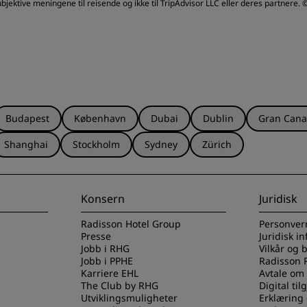
jektive meningene til reisende og ikke til TripAdvisor LLC eller deres partnere.
©
Budapest
København
Dubai
Dublin
Gran Cana
Shanghai
Stockholm
Sydney
Zürich
Konsern
Juridisk
Radisson Hotel Group
Personver
Presse
Juridisk i
Jobb i RHG
Vilkår og 
Jobb i PPHE
Radisson 
Karriere EHL
Avtale om
The Club by RHG
Digital til
Utviklingsmuligheter
Erklæring