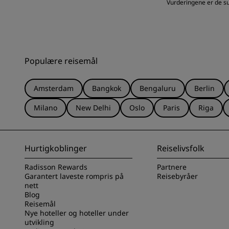
Vurderingene er de sub
Populære reisemål
Amsterdam
Bangkok
Bengaluru
Berlin
Milano
New Delhi
Oslo
Paris
Riga
Hurtigkoblinger
Reiselivsfolk
Radisson Rewards
Partnere
Garantert laveste rompris på
Reisebyråer
nett
Blog
Reisemål
Nye hoteller og hoteller under
utvikling