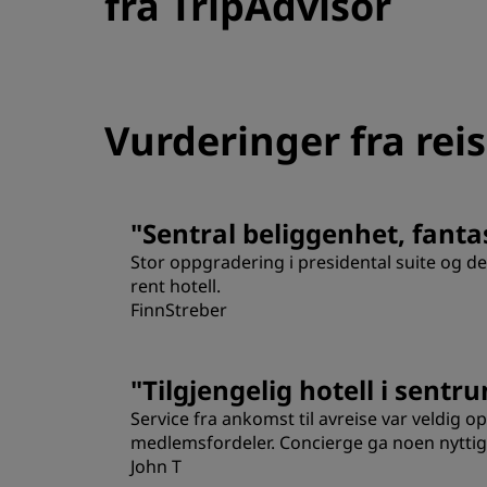
fra TripAdvisor
Tilknyttede merker i Kina
Vurderinger fra rei
"
Sentral beliggenhet, fanta
Stor oppgradering i presidental suite og derf
rent hotell.
FinnStreber
Rom
"
Tilgjengelig hotell i sent
Service fra ankomst til avreise var veldig 
Sted
medlemsfordeler. Concierge ga noen nyttige
John T