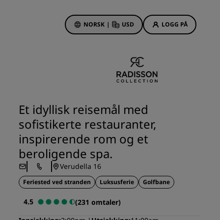
NORSK
|
USD
LOGG PÅ
sson Rewards
bestillinger
Hotelltilbud
Oppdag våre tilbud
Et idyllisk reisemål med
Første gang er det ekstra
sofistikerte restauranter,
hyggelig
inspirerende rom og et
Deals of the Day
beroligende spa.
Bestill på forhånd
r
Verudella 16
Se pakkene våre
Feriested ved stranden
Luksusferie
Golfbane
Reiseideer
4.5
(231 omtaler)
Familievennlige hoteller