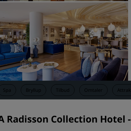
Be om et tilbud
Arrangementsreisemål
Bransjeløsninger
Søk etter flyvninger
Søk etter flyvninger
Matservering
Søk etter en restaurant
Spa
Bryllup
Tilbud
Omtaler
Attra
Digitale tjenester
Radisson Hotels-app
 A Radisson Collection Hotel