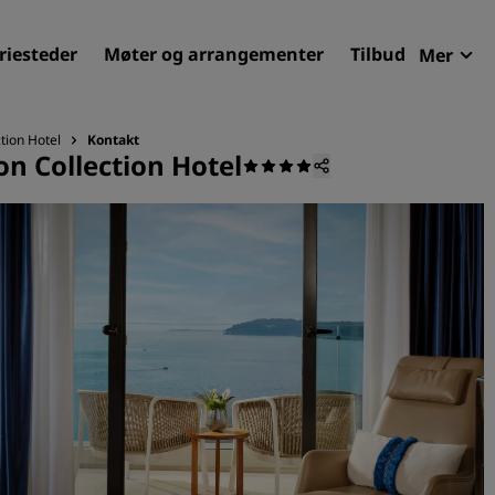
riesteder
Møter og arrangementer
Tilbud
Mer
Radi
Mine 
tion Hotel
Kontakt
on Collection Hotel
Finn ditt hotell
Reisemål
Feriesteder
Betjente leiligheter
Flyplasshoteller
Nye og kommende hotelle
Møter og arrangementer
Opplev Radisson Meetings
Bestill et møterom