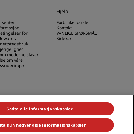
Hjelp
nsenter
Forbrukervarsler
nformasjon
Kontakt
betingelser for
VANLIGE SPØRSMÅL
Rewards
Sidekart
 nettstedsbruk
gjengelighet
 om moderne slaveri
lse om våre
svuderinger
Godta alle informasjonskapsler
ta kun nødvendige informasjonskapsler