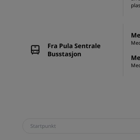
pla
Me
Med
Fra Pula Sentrale
Busstasjon
Me
Med