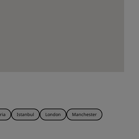
ria
Istanbul
London
Manchester