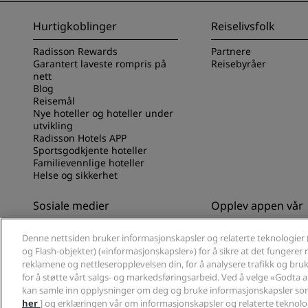
Hurtigkoblinger
Reiselivsfolk
Radisson Rewards
Partnere
Garantert laveste rompris på
Reisebyråer
nett
Blog
Reisemål
Nye hoteller og hoteller under
utvikling
Radisson Hotels APP
Sportsgodkjente hoteller
Familievennlige hoteller
Helse og sikkerhet
Sosiale medier
Opplev appen vår
Radisson Hotels-merker
Opplev Radisson Hot
Denne nettsiden bruker informasjonskapsler og relaterte teknologier 
og Flash-objekter) («informasjonskapsler») for å sikre at det fungerer ri
reklamene og nettleseropplevelsen din, for å analysere trafikk og bruk 
for å støtte vårt salgs- og markedsføringsarbeid. Ved å velge «Godta 
kan samle inn opplysninger om deg og bruke informasjonskapsler som
her
] og erklæringen vår om informasjonskapsler og relaterte teknolog