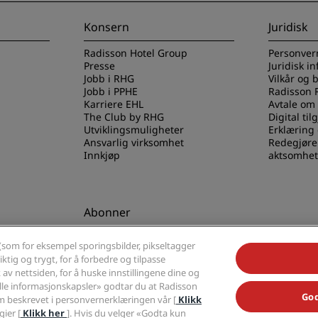
Konsern
Juridisk
Radisson Hotel Group
Personver
Presse
Juridisk i
Jobb i RHG
Vilkår og 
Jobb i PPHE
Radisson 
Karriere EHL
Avtale om
The Club by RHG
Digital til
Utviklingsmuligheter
Erklæring
Ansvarlig virksomhet
Redegjøre
Innkjøp
aktsomhet
Abonner
els-appen
Gå aldri glipp av de mest
(som for eksempel sporingsbilder, pikseltagger
populære tilbudene våre
ktig og trygt, for å forbedre og tilpasse
av nettsiden, for å huske innstillingene dine og
alle informasjonskapsler» godtar du at Radisson
God
 beskrevet i personvernerklæringen vår [
Klikk
ier [
Klikk her
]. Hvis du velger «Godta kun