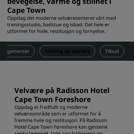
bevegelse, varme og stillhet i
Cape Town
Oppdag det moderne velværesenteret vårt med
treningsstudio, badstue og isbad. Det hele er
utformet for hvile, restitusjon og fornyelse.
rrangementer
Trening og velvære
Tilbud
Velvære på Radisson Hotel
Cape Town Foreshore
Oppdag et fredfullt og moderne
velværeområde som er utformet for å
fremme hvile og restitusjon. På Radisson
Hotel Cape Town Foreshore kan gjestene
senke tempoet, lade opp batteriene og