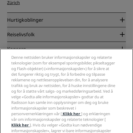
Zürich
Hurtigkoblinger
Radisson Rewards
Reiselivsfolk
Garantert laveste rompris på nett
Blog
Partnere
Konsern
Reisemål
Reisebyråer
Denne nettsiden bruker informasjonskapsler og relaterte
Nye hoteller og hoteller under utvikling
Radisson Hotel Group
Juridisk
teknologier (som for eksempel sporingsbilder, pikseltagger
Radisson Hotels APP
Presse
og Flash-objekter) («informasjonskapsler») for å sikre at
Sportsgodkjente hoteller
det fungerer riktig og trygt, for å forbedre og tilpasse
Jobb i RHG
Personvernsenter
Hjelp
Familievennlige hoteller
reklamene og nettleseropplevelsen din, for å analysere
Jobb i PPHE
Juridisk informasjon
Helse og sikkerhet
trafikk og bruk av nettsiden, for å huske innstillingene dine
Karriere EHL
Vilkår og betingelser for Radisson Rewards
Forbrukervarsler
og for å støtte vårt salgs- og markedsføringsarbeid. Ved å
The Club by RHG
Sosiale medier
Avtale om nettstedsbruk
velge «Godta alle informasjonskapsler» godtar du at
Kontakt
Utviklingsmuligheter
Radisson kan samle inn opplysninger om deg og bruke
Digital tilgjengelighet
VANLIGE SPØRSMÅL
Radisson Hotels-merker
Ansvarlig virksomhet
informasjonskapsler som beskrevet i
Erklæring om moderne slaveri
Sidekart
personvernerklæringen vår [
Klikk her
] og erklæringen
Innkjøp
Redegjørelse om våre aktsomhetsvuderinger
vår om informasjonskapsler og relaterte teknologier [
Klikk her
]. Hvis du velger «Godta kun nødvendige
informasjonskapsler», lagrer vi bare informasjonskapsler