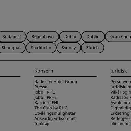
Budapest
København
Dubai
Dublin
Gran Cana
Shanghai
Stockholm
Sydney
Zürich
Konsern
Juridisk
Radisson Hotel Group
Personver
Presse
Juridisk i
Jobb i RHG
Vilkår og 
Jobb i PPHE
Radisson 
Karriere EHL
Avtale om
The Club by RHG
Digital til
Utviklingsmuligheter
Erklæring
Ansvarlig virksomhet
Redegjøre
Innkjøp
aktsomhet