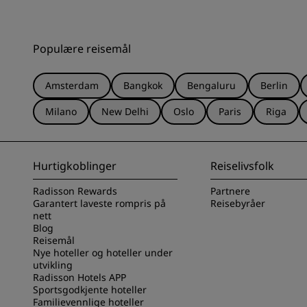
Populære reisemål
Amsterdam
Bangkok
Bengaluru
Berlin
Milano
New Delhi
Oslo
Paris
Riga
Hurtigkoblinger
Reiselivsfolk
Radisson Rewards
Partnere
Garantert laveste rompris på
Reisebyråer
nett
Blog
Reisemål
Nye hoteller og hoteller under
utvikling
Radisson Hotels APP
Sportsgodkjente hoteller
Familievennlige hoteller