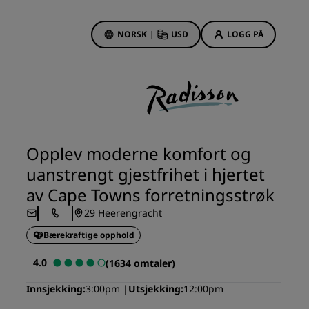
NORSK
|
USD
LOGG PÅ
sson Rewards
bestillinger
Hotelltilbud
Oppdag våre tilbud
Opplev moderne komfort og
Første gang er det ekstra
uanstrengt gjestfrihet i hjertet
hyggelig
av Cape Towns forretningsstrøk
Deals of the Day
29 Heerengracht
Bestill på forhånd
r
Bærekraftige opphold
Se pakkene våre
4.0
(1634 omtaler)
Reiseideer
Innsjekking
3:00pm
Utsjekking
12:00pm
Familievennlige hoteller