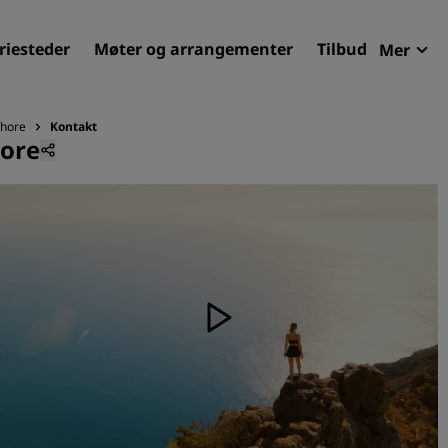
riesteder
Møter og arrangementer
Tilbud
Mer
Radi
Mine 
shore
Kontakt
hore
Finn ditt hotell
Reisemål
Feriesteder
Betjente leiligheter
Flyplasshoteller
Nye og kommende hotelle
Møter og arrangementer
Opplev Radisson Meetings
Bestill et møterom