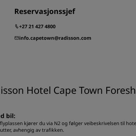
Reservasjonssjef
+27 21 427 4800
info.capetown@radisson.com
disson Hotel Cape Town Fores
d bil:
flyplassen kjører du via N2 og følger veibeskrivelsen til hote
utter, avhengig av trafikken.