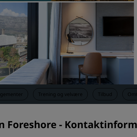
Be om et tilbud
Arrangementsreisemål
Bransjeløsninger
Søk etter flyvninger
Søk etter flyvninger
Matservering
Søk etter en restaurant
ngementer
Trening og velvære
Tilbud
Omt
Digitale tjenester
Radisson Hotels-app
n Foreshore - Kontaktinfor