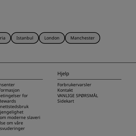
ria
Istanbul
London
Manchester
Hjelp
nsenter
Forbrukervarsler
nformasjon
Kontakt
betingelser for
VANLIGE SPØRSMÅL
Rewards
Sidekart
 nettstedsbruk
gjengelighet
 om moderne slaveri
lse om våre
svuderinger