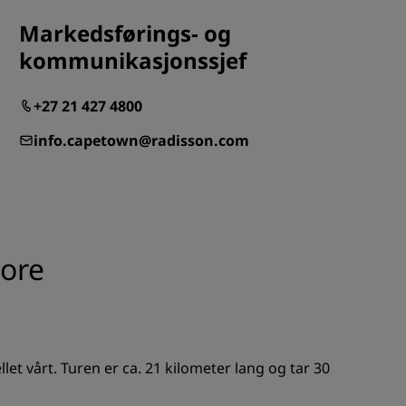
Markedsførings- og
REGISTRER DEG
kommunikasjonssjef
+27 21 427 4800
info.capetown@radisson.com
hore
llet vårt. Turen er ca. 21 kilometer lang og tar 30