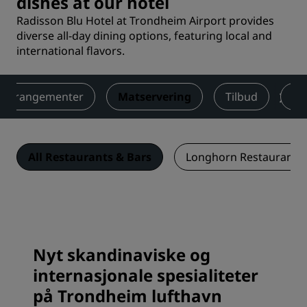
dishes at our hotel
Radisson Blu Hotel at Trondheim Airport provides
diverse all-day dining options, featuring local and
international flavors.
 arrangementer
Matservering
Tilbud
Om
All Restaurants & Bars
Longhorn Restaurant &
Nyt skandinaviske og
internasjonale spesialiteter
på Trondheim lufthavn