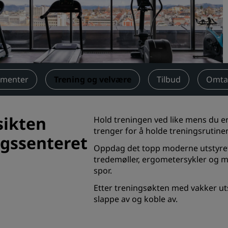
Be om et tilbud
Arrangementsreisemål
Bransjeløsninger
Søk etter flyvninger
ementer
Trening og velvære
Tilbud
Omta
Søk etter flyvninger
sikten
Hold treningen ved like mens du er 
Matservering
trenger for å holde treningsrutinen
ngssenteret
Søk etter en restaurant
Oppdag det topp moderne utstyret 
tredemøller, ergometersykler og m
spor.
Digitale tjenester
Etter treningsøkten med vakker uts
Radisson Hotels-app
slappe av og koble av.