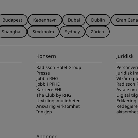
Budapest
København
Dubai
Dublin
Gran Cana
Shanghai
Stockholm
Sydney
Zürich
Konsern
Juridisk
Radisson Hotel Group
Personver
Presse
Juridisk i
Jobb i RHG
Vilkår og 
Jobb i PPHE
Radisson 
Karriere EHL
Avtale om
The Club by RHG
Digital til
Utviklingsmuligheter
Erklæring
Ansvarlig virksomhet
Redegjøre
Innkjøp
aktsomhet
Abonner