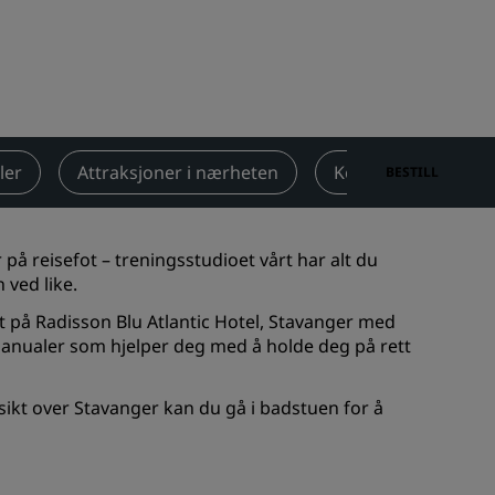
Rad Pets
Bryllupslokaler
Bærekraftige opphold
Opphold for idrettslag
Forretningsreisende
ler
Attraksjoner i nærheten
Kontakt
BESTILL
Hoteller i sentrum
Se bloggen vår
på reisefot – treningsstudioet vårt har alt du
Radisson Rewards
 ved like.
på Radisson Blu Atlantic Hotel, Stavanger med
Oppdag Radisson Rewards
anualer som hjelper deg med å holde deg på rett
Gevinster
Slik bruker du poeng
ikt over Stavanger kan du gå i badstuen for å
Slik tjener du poeng
Bookers and Planners