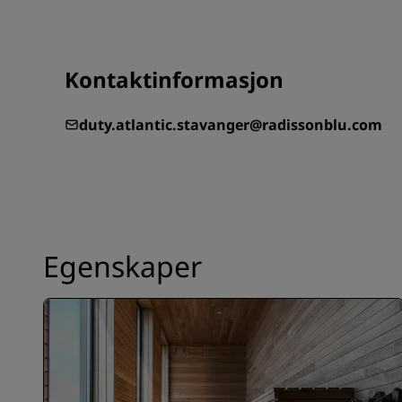
Kontaktinformasjon
duty.atlantic.stavanger@radissonblu.com
Egenskaper