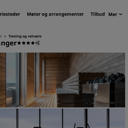
riesteder
Møter og arrangementer
Tilbud
Mer
Radi
Mine 
er
Trening og velvære
anger
Finn ditt hotell
Reisemål
Feriesteder
Betjente leiligheter
Flyplasshoteller
Nye og kommende hotelle
Møter og arrangementer
Opplev Radisson Meetings
Bestill et møterom