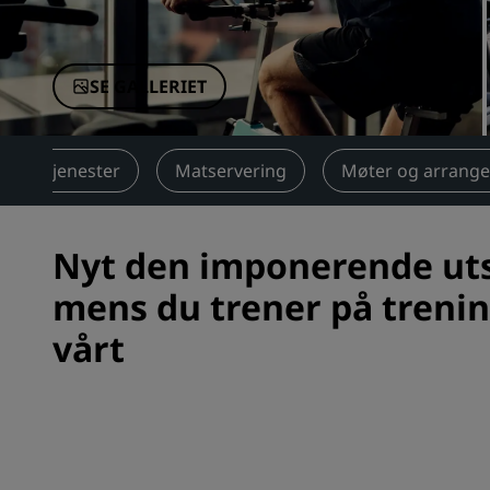
Tilknyttede merker i Kina
SE GALLERIET
Tjenester
Matservering
Møter og arrang
Nyt den imponerende ut
mens du trener på treni
vårt