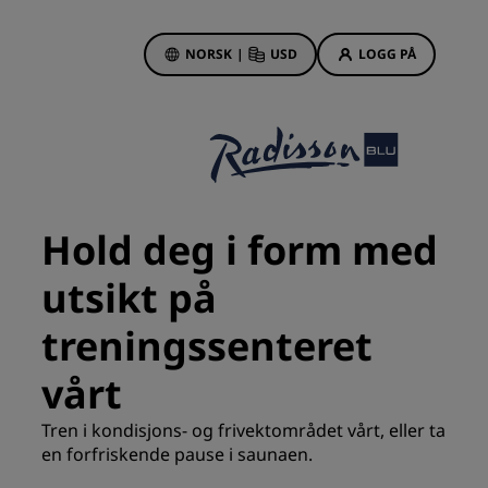
NORSK
|
USD
LOGG PÅ
sson Rewards
bestillinger
Hotelltilbud
Oppdag våre tilbud
Hold deg i form med
Første gang er det ekstra
hyggelig
utsikt på
Deals of the Day
treningssenteret
Bestill på forhånd
r
Se pakkene våre
vårt
Tren i kondisjons- og frivektområdet vårt, eller ta
Reiseideer
en forfriskende pause i saunaen.
Familievennlige hoteller