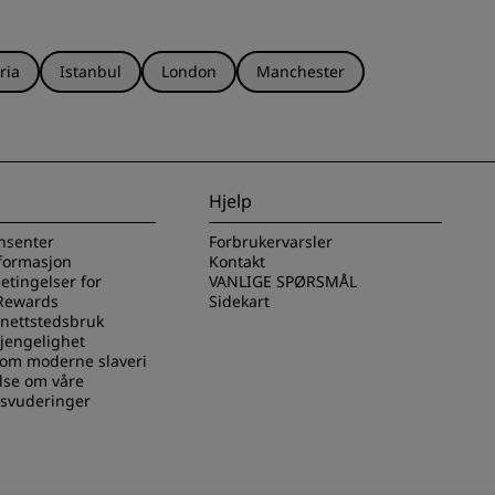
ria
Istanbul
London
Manchester
Hjelp
nsenter
Forbrukervarsler
nformasjon
Kontakt
betingelser for
VANLIGE SPØRSMÅL
Rewards
Sidekart
 nettstedsbruk
gjengelighet
 om moderne slaveri
lse om våre
svuderinger