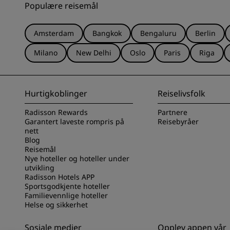
Populære reisemål
Amsterdam
Bangkok
Bengaluru
Berlin
Milano
New Delhi
Oslo
Paris
Riga
Hurtigkoblinger
Reiselivsfolk
Radisson Rewards
Partnere
Garantert laveste rompris på
Reisebyråer
nett
Blog
Reisemål
Nye hoteller og hoteller under
utvikling
Radisson Hotels APP
Sportsgodkjente hoteller
Familievennlige hoteller
Helse og sikkerhet
Sosiale medier
Opplev appen vår