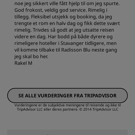
noe jeg sikkert ville fått hjelp til om jeg spurte.
God frokost, veldig god service. Rimelig i
tillegg. Fleksibel utsjekk og booking, da jeg
trengte et rom en halv dag og fikk dette svært
rimelig. Trivdes så godt at jeg utsatte reisen
videre en dag. Har bodd på både dyrere og
rimeligere hoteller i Stavanger tidligere, men
vil komme tilbake til Radisson Blu neste gang
jeg skal bo her.
Rakel M
Rom
SE ALLE VURDERINGER FRA TRIPADVISOR
Verdi
Vurderingene er de subjektive meningene til reisende og ikke til
TripAdvisor LLC eller deres partnere.
© 2014 TripAdvisor LLC
Sovekvalitet