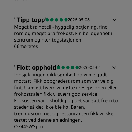
Rom
"
Tipp topp
"
2026-05-08
Meget bra hotell - hyggelig betjening, fine
Verdi
rom og meget bra frokost. Fin beliggenhet i
sentrum og nær togstasjonen.
66meretes
Sovekvalitet
Rom
"
Flott opphold
"
2026-05-04
Sted
Innsjekkingen gikk sømløst og vi ble godt
Verdi
mottatt. Fikk oppgradert rom som var veldig
fint. Uansett hvem vi møtte i resepsjonen eller
Renslighet
frokostsalen fikk vi svært god service.
Sovekvalitet
Frokosten var rikholdig og det var satt frem to
Service
steder så det ikke ble kø. Baren,
treningsrommet og restauranten fikk vi ikke
Sted
testet ved denne anledningen.
O7445WSpm