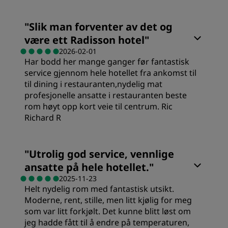
Renslighet
Rom
"
Slik man forventer av det og
Service
være ett Radisson hotel
"
Verdi
2026-02-01
Har bodd her mange ganger før fantastisk
service gjennom hele hotellet fra ankomst til
Sovekvalitet
til dining i restauranten,nydelig mat
profesjonelle ansatte i restauranten beste
rom høyt opp kort veie til centrum. Ric
Sted
Richard R
Renslighet
"
Utrolig god service, vennlige
ansatte på hele hotellet.
"
Service
2025-11-23
Helt nydelig rom med fantastisk utsikt.
Moderne, rent, stille, men litt kjølig for meg
som var litt forkjølt. Det kunne blitt løst om
jeg hadde fått til å endre på temperaturen,