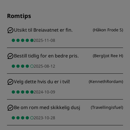
Romtips
Utsikt til Breiavatnet er fin.
(
Håkon Frode S
)
2025-11-08
Bestill tidlig for en bedre pris.
(
Bergljot Ree H
)
2025-08-12
Velg dette hvis du er i tvil!
(
KennethRordam
)
2024-10-09
Be om rom med skikkelig dusj
(
Travellingisfuel
)
2023-10-28