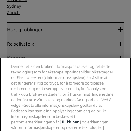
Sydney
Zürich
Hurtigkoblinger
Radisson Rewards
Reiselivsfolk
Garantert laveste rompris på nett
Blog
Partnere
Konsern
Reisemål
Reisebyråer
Denne nettsiden bruker informasjonskapsler og relaterte
Nye hoteller og hoteller under utvikling
Radisson Hotel Group
teknologier (som for eksempel sporingsbilder, pikseltagger
Juridisk
Radisson Hotels APP
og Flash-objekter) («informasjonskapsler») for å sikre at
Presse
Sportsgodkjente hoteller
det fungerer riktig og trygt, for å forbedre og tilpasse
Jobb i RHG
Personvernsenter
Hjelp
Familievennlige hoteller
reklamene og nettleseropplevelsen din, for å analysere
Jobb i PPHE
Juridisk informasjon
Helse og sikkerhet
trafikk og bruk av nettsiden, for å huske innstillingene dine
Karriere EHL
Vilkår og betingelser for Radisson Rewards
og for å støtte vårt salgs- og markedsføringsarbeid. Ved å
Forbrukervarsler
The Club by RHG
Sosiale medier
Avtale om nettstedsbruk
velge «Godta alle informasjonskapsler» godtar du at
Kontakt
Utviklingsmuligheter
Radisson kan samle inn opplysninger om deg og bruke
Digital tilgjengelighet
VANLIGE SPØRSMÅL
Radisson Hotels-merker
Ansvarlig virksomhet
informasjonskapsler som beskrevet i
Erklæring om moderne slaveri
Sidekart
personvernerklæringen vår [
Klikk her
] og erklæringen
Innkjøp
Redegjørelse om våre aktsomhetsvuderinger
vår om informasjonskapsler og relaterte teknologier [