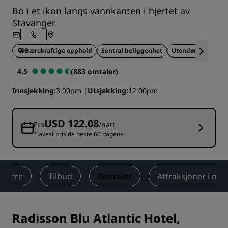
Bo i et ikon langs vannkanten i hjertet av
Stavanger
Bærekraftige opphold
Sentral beliggenhet
Utendørsaktivitet
4.5
(883 omtaler)
Innsjekking
3:00pm
Utsjekking
12:00pm
USD 122.08
Fra
/natt
*lavest pris de neste 60 dagene
elvære
Tilbud
Omtaler
Attraksjoner i næ
Radisson Blu Atlantic Hotel,