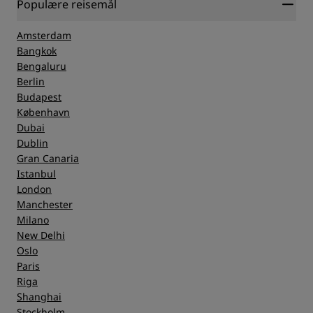
Sted
Populære reisemål
Amsterdam
Renslighet
Bangkok
Bengaluru
Berlin
Service
Budapest
København
Dubai
Dublin
Gran Canaria
Istanbul
London
Manchester
Milano
New Delhi
Oslo
Paris
Riga
Shanghai
Stockholm