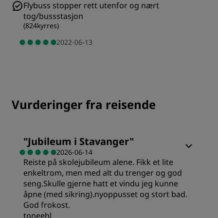
Flybuss stopper rett utenfor og nært
tog/bussstasjon
(
824kyrres
)
2022-06-13
Vurderinger fra reisende
"
Jubileum i Stavanger
"
2026-06-14
Reiste på skolejubileum alene. Fikk et lite
enkeltrom, men med alt du trenger og god
seng.Skulle gjerne hatt et vindu jeg kunne
åpne (med sikring).nyoppusset og stort bad.
God frokost.
toneehl