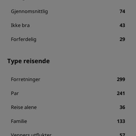
Gjennomsnittlig
74
Ikke bra
43
Forferdelig
29
Type reisende
Forretninger
299
Par
241
Reise alene
36
Familie
133
Venners utflukter
57