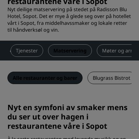
restaurantene våre i Sopot
Nyt deilige matservering på stedet på Radisson Blu
Hotel, Sopot. Det er mye å glede seg over på hotellet
vårt i Sopot, fra middelhavssmaker og lokale retter
til håndverksøl og vin.
m
Tjenester
Matservering
Møter og arra
Alle restauranter og barer
Blugrass Bistrot
Nyt en symfoni av smaker mens
du ser ut over hagen i
restaurantene våre i Sopot