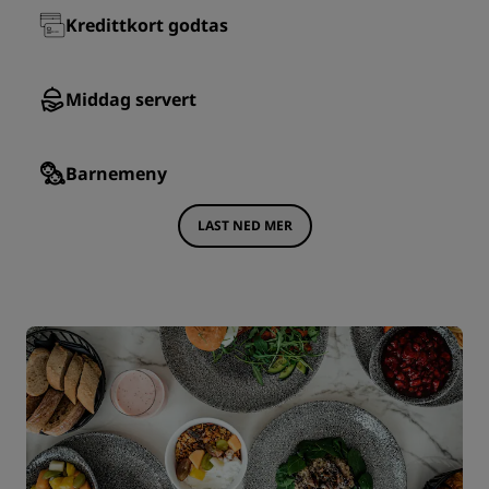
Kredittkort godtas
Middag servert
Barnemeny
LAST NED MER