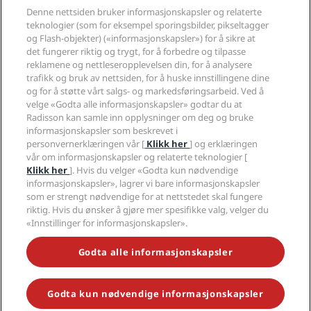
Reisemål
Reisebyråer
Denne nettsiden bruker informasjonskapsler og relaterte
Nye hoteller og hoteller under utvikling
Radisson Hotel Group
Juridisk
teknologier (som for eksempel sporingsbilder, pikseltagger
Radisson Hotels APP
Presse
og Flash-objekter) («informasjonskapsler») for å sikre at
Sportsgodkjente hoteller
det fungerer riktig og trygt, for å forbedre og tilpasse
Jobb i RHG
Personvernsenter
Hjelp
Familievennlige hoteller
reklamene og nettleseropplevelsen din, for å analysere
Jobb i PPHE
Juridisk informasjon
Helse og sikkerhet
trafikk og bruk av nettsiden, for å huske innstillingene dine
Karriere EHL
Vilkår og betingelser for Radisson Rewards
Forbrukervarsler
og for å støtte vårt salgs- og markedsføringsarbeid. Ved å
The Club by RHG
Sosiale medier
Avtale om nettstedsbruk
velge «Godta alle informasjonskapsler» godtar du at
Kontakt
Utviklingsmuligheter
Radisson kan samle inn opplysninger om deg og bruke
Digital tilgjengelighet
VANLIGE SPØRSMÅL
Radisson Hotels-merker
Ansvarlig virksomhet
informasjonskapsler som beskrevet i
Erklæring om moderne slaveri
Sidekart
personvernerklæringen vår [
Klikk her
] og erklæringen
Innkjøp
Redegjørelse om våre aktsomhetsvuderinger
vår om informasjonskapsler og relaterte teknologier [
Klikk her
]. Hvis du velger «Godta kun nødvendige
informasjonskapsler», lagrer vi bare informasjonskapsler
som er strengt nødvendige for at nettstedet skal fungere
riktig. Hvis du ønsker å gjøre mer spesifikke valg, velger du
«Innstillinger for informasjonskapsler».
GÅ ALDRI GLIPP AV DE MEST POPULÆRE TILBUDENE VÅRE
Godta alle informasjonskapsler
Godta kun nødvendige informasjonskapsler
© 2026 Radisson Hotel Group.
Med enerett. RHG Radisson Hotel
Group, Radisson, Radisson RED, Radisson Blu, Radisson Collection,