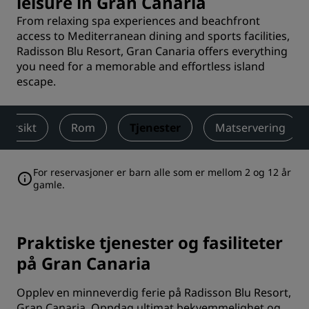
leisure in Gran Canaria
From relaxing spa experiences and beachfront
access to Mediterranean dining and sports facilities,
Radisson Blu Resort, Gran Canaria offers everything
you need for a memorable and effortless island
escape.
versikt
Rom
Tjenester
Matservering
For reservasjoner er barn alle som er mellom 2 og 12 år
gamle.
Praktiske tjenester og fasiliteter
på Gran Canaria
Opplev en minneverdig ferie på Radisson Blu Resort,
Gran Canaria. Oppdag ultimat bekvemmelighet og