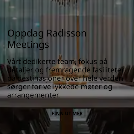
Oppdag Radisson
Meetings
Vårt dedikerte team, fokus på
detaljer og fremragende fasiliteter
på destinasjoner over hele verden
sørger for vellykkede møter og
arrangementer.
FINN UT MER