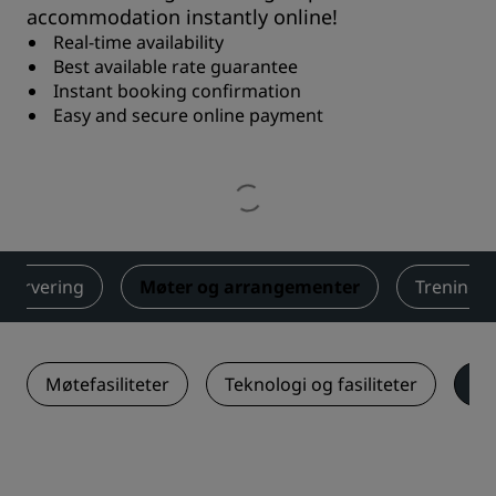
accommodation instantly online!
Real-time availability
Best available rate guarantee
Instant booking confirmation
Easy and secure online payment
servering
Møter og arrangementer
Trening
Møtefasiliteter
Teknologi og fasiliteter
Lø