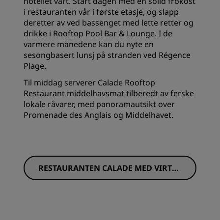
hotellet vårt. Start dagen med en solid frokost
i restauranten vår i første etasje, og slapp
deretter av ved bassenget med lette retter og
drikke i Rooftop Pool Bar & Lounge. I de
varmere månedene kan du nyte en
sesongbasert lunsj på stranden ved Régence
Plage.
Til middag serverer Calade Rooftop
Restaurant middelhavsmat tilberedt av ferske
lokale råvarer, med panoramautsikt over
Promenade des Anglais og Middelhavet.
RESTAURANTEN CALADE MED VIRTUE
LL OMVISNING