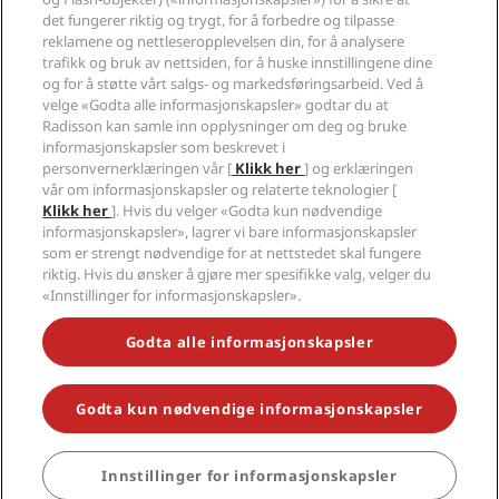
Sportsgodkjente hoteller
det fungerer riktig og trygt, for å forbedre og tilpasse
Jobb i RHG
Personvernsenter
Hjelp
Familievennlige hoteller
reklamene og nettleseropplevelsen din, for å analysere
Jobb i PPHE
Juridisk informasjon
Helse og sikkerhet
trafikk og bruk av nettsiden, for å huske innstillingene dine
Karriere EHL
Vilkår og betingelser for Radisson Rewards
og for å støtte vårt salgs- og markedsføringsarbeid. Ved å
Forbrukervarsler
The Club by RHG
Sosiale medier
Avtale om nettstedsbruk
velge «Godta alle informasjonskapsler» godtar du at
Kontakt
Utviklingsmuligheter
Radisson kan samle inn opplysninger om deg og bruke
Digital tilgjengelighet
VANLIGE SPØRSMÅL
Radisson Hotels-merker
Ansvarlig virksomhet
informasjonskapsler som beskrevet i
Erklæring om moderne slaveri
Sidekart
personvernerklæringen vår [
Klikk her
] og erklæringen
Innkjøp
Redegjørelse om våre aktsomhetsvuderinger
vår om informasjonskapsler og relaterte teknologier [
Klikk her
]. Hvis du velger «Godta kun nødvendige
informasjonskapsler», lagrer vi bare informasjonskapsler
som er strengt nødvendige for at nettstedet skal fungere
riktig. Hvis du ønsker å gjøre mer spesifikke valg, velger du
«Innstillinger for informasjonskapsler».
GÅ ALDRI GLIPP AV DE MEST POPULÆRE TILBUDENE VÅRE
Godta alle informasjonskapsler
Godta kun nødvendige informasjonskapsler
© 2026 Radisson Hotel Group.
Med enerett. RHG Radisson Hotel
Group, Radisson, Radisson RED, Radisson Blu, Radisson Collection,
Radisson Individuals, Park Plaza, Park Inn, Country Inn & Suites, Prize by
Radisson, Radisson Rewards og Radisson Meetings er varemerker som
Innstillinger for informasjonskapsler
BESTILL
tilhører Radisson Hotel Group.