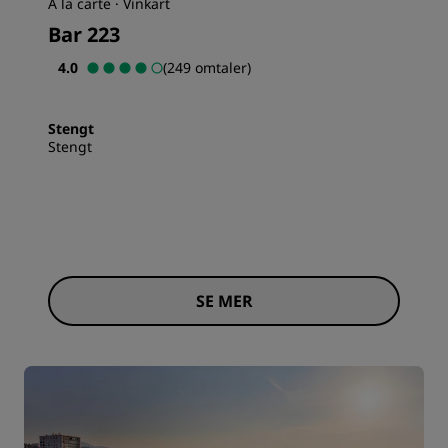
À la carte · Vinkart
Bar 223
4.0
(249 omtaler)
Stengt
Stengt
SE MER