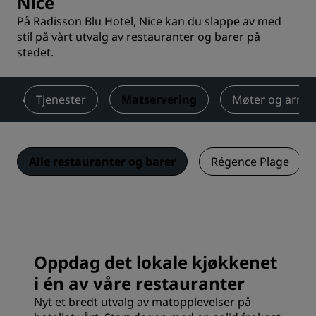
Nice
På Radisson Blu Hotel, Nice kan du slappe av med
stil på vårt utvalg av restauranter og barer på
stedet.
m
Tjenester
Matservering
Møter og arra
Alle restauranter og barer
Régence Plage
Oppdag det lokale kjøkkenet
i én av våre restauranter
Nyt et bredt utvalg av matopplevelser på