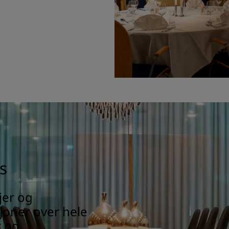
s
jer og
joner over hele
r og