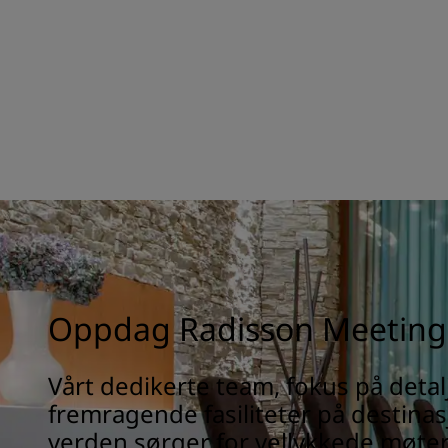
Oppdag Radisson Meeting
Vårt dedikerte team, fokus på detal
fremragende fasiliteter på destinas
verden sørger for vellykkede møte