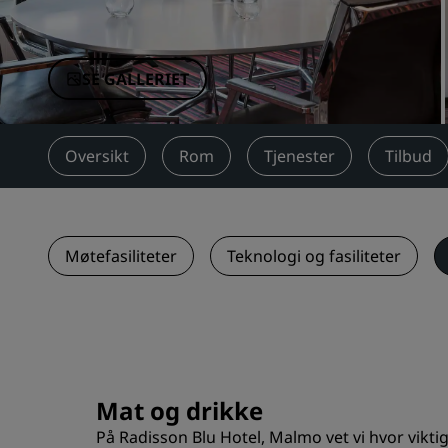
Tilknyttede merker i Kina
SE GALLERIET
Oversikt
Rom
Tjenester
Tilbud
Møtefasiliteter
Teknologi og fasiliteter
Mat og drikke
På Radisson Blu Hotel, Malmo vet vi hvor viktig