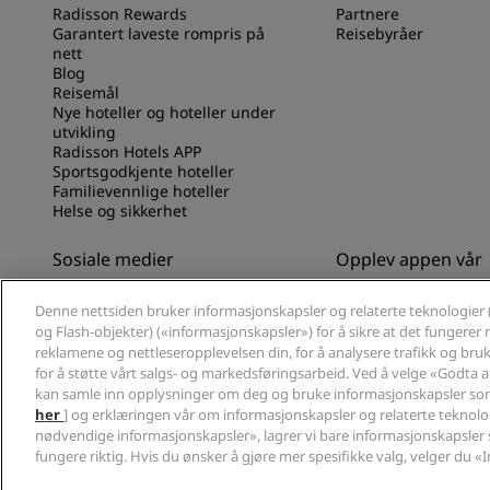
Radisson Rewards
Partnere
Garantert laveste rompris på
Reisebyråer
nett
Blog
Reisemål
Nye hoteller og hoteller under
utvikling
Radisson Hotels APP
Sportsgodkjente hoteller
Familievennlige hoteller
Helse og sikkerhet
Sosiale medier
Opplev appen vår
Radisson Hotels-merker
Opplev Radisson Hot
Denne nettsiden bruker informasjonskapsler og relaterte teknologier 
og Flash-objekter) («informasjonskapsler») for å sikre at det fungerer ri
reklamene og nettleseropplevelsen din, for å analysere trafikk og bruk 
for å støtte vårt salgs- og markedsføringsarbeid. Ved å velge «Godta 
kan samle inn opplysninger om deg og bruke informasjonskapsler som
her
] og erklæringen vår om informasjonskapsler og relaterte teknolog
nødvendige informasjonskapsler», lagrer vi bare informasjonskapsler 
© 2026 Radisson Hotel Group.
Med enerett. RHG Radisson Hotel Group, 
fungere riktig. Hvis du ønsker å gjøre mer spesifikke valg, velger du «I
Rewards og Radisson Meetings er varemerker som tilhører Radisson Ho