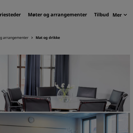
riesteder
Møter og arrangementer
Tilbud
Mer
Radi
Mine 
og arrangementer
Mat og drikke
Finn ditt hotell
Reisemål
Feriesteder
Betjente leiligheter
Flyplasshoteller
Nye og kommende hotelle
Møter og arrangementer
Opplev Radisson Meetings
Bestill et møterom