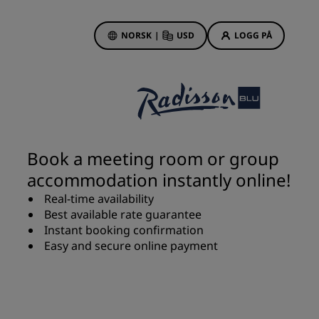
NORSK
|
USD
LOGG PÅ
sson Rewards
bestillinger
Hotelltilbud
Oppdag våre tilbud
Book a meeting room or group
Første gang er det ekstra
accommodation instantly online!
hyggelig
Real-time availability
Deals of the Day
Best available rate guarantee
Bestill på forhånd
r
Instant booking confirmation
Se pakkene våre
Easy and secure online payment
Reiseideer
Familievennlige hoteller