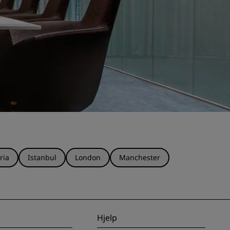
ria
Istanbul
London
Manchester
Hjelp