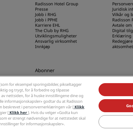
Radisson Hotel Group
Personver
Presse
Juridisk i
Jobb i RHG
Vilkår og 
Jobb i PPHE
Radisson 
Karriere EHL
Avtale om
The Club by RHG
Digital til
Utviklingsmuligheter
Erklæring
Ansvarlig virksomhet
Redegjøre
Innkjøp
aktsomhet
Abonner
els-appen
Gå aldri glipp av de mest
(som for eksempel sporingsbilder, pikseltagger
populære tilbudene våre
ktig og trygt, for å forbedre og tilpasse
av nettsiden, for å huske innstillingene dine og
alle informasjonskapsler» godtar du at Radisson
God
 beskrevet i personvernerklæringen vår [
Klikk
ier [
Klikk her
]. Hvis du velger «Godta kun
som er strengt nødvendige for at nettstedet skal
Radisson, Radisson RED, Radisson Blu, Radisson Collection, Radisson Individuals,
nnstillinger for informasjonskapsler».
tel Group.