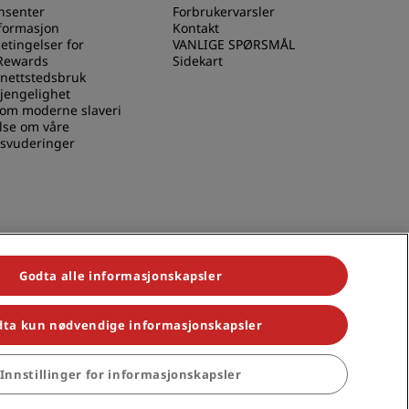
nsenter
Forbrukervarsler
nformasjon
Kontakt
betingelser for
VANLIGE SPØRSMÅL
Rewards
Sidekart
 nettstedsbruk
gjengelighet
 om moderne slaveri
lse om våre
svuderinger
Godta alle informasjonskapsler
ta kun nødvendige informasjonskapsler
 Park Plaza, Park Inn, Country Inn & Suites, Prize by Radisson, Radisson
Innstillinger for informasjonskapsler