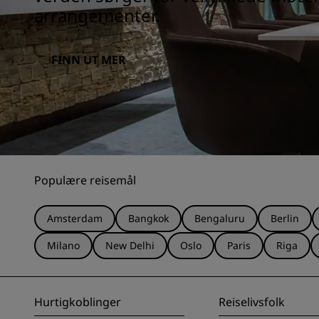
arrangementer.
FINN UT MER
Populære reisemål
Amsterdam
Bangkok
Bengaluru
Berlin
Milano
New Delhi
Oslo
Paris
Riga
Hurtigkoblinger
Reiselivsfolk