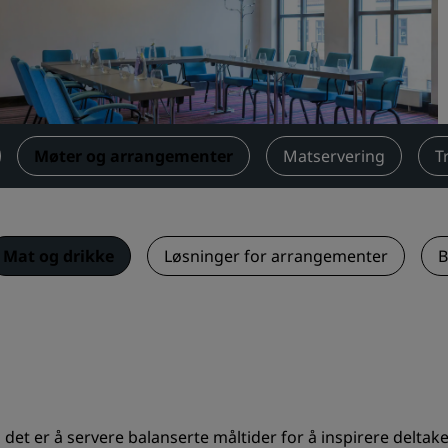
Be om et tilbud
Arrangementsreisemål
Bransjeløsninger
Søk etter flyvninger
Møter og arrangementer
Matservering
T
Søk etter flyvninger
Matservering
Mat og drikke
Løsninger for arrangementer
B
Søk etter en restaurant
Digitale tjenester
Radisson Hotels-app
 det er å servere balanserte måltider for å inspirere deltake