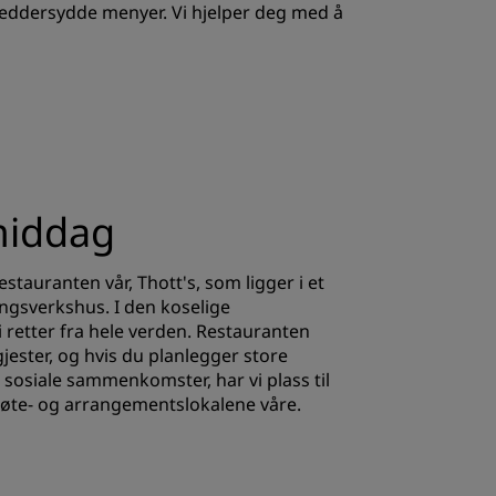
skreddersydde menyer. Vi hjelper deg med å
REGISTRER DEG
middag
restauranten vår,
Thott's
, som ligger i et
ngsverkshus. I den koselige
 retter fra hele verden. Restauranten
 gjester, og hvis du planlegger store
sosiale sammenkomster, har vi plass til
møte- og arrangementslokalene våre.