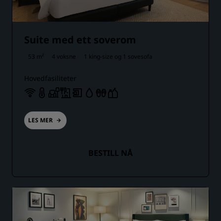
Suite med ett soverom
53 m²
4 voksne
1 king-size og
1 sovesofa
Hovedfasiliteter
LES MER
BESTILL NÅ