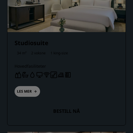
Studiosuite
34 m²
2 voksne
1 king-size
Hovedfasiliteter
LES MER
BESTILL NÅ