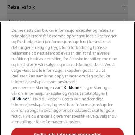
Radisson Rewards
Reiselivsfolk
Garantert laveste rompris på nett
Blog
Partnere
Konsern
Reisemål
Reisebyråer
Denne nettsiden bruker informasjonskapsler og relaterte
Nye hoteller og hoteller under utvikling
Radisson Hotel Group
Juridisk
teknologier (som for eksempel sporingsbilder, pikseltagger
Radisson Hotels APP
Presse
og Flash-objekter) («informasjonskapsler») for å sikre at
Sportsgodkjente hoteller
det fungerer riktig og trygt, for å forbedre og tilpasse
Jobb i RHG
Personvernsenter
Hjelp
Familievennlige hoteller
reklamene og nettleseropplevelsen din, for å analysere
Jobb i PPHE
Juridisk informasjon
Helse og sikkerhet
trafikk og bruk av nettsiden, for å huske innstillingene dine
Karriere EHL
Vilkår og betingelser for Radisson Rewards
Forbrukervarsler
og for å støtte vårt salgs- og markedsføringsarbeid. Ved å
The Club by RHG
Sosiale medier
Avtale om nettstedsbruk
velge «Godta alle informasjonskapsler» godtar du at
Kontakt
Utviklingsmuligheter
Radisson kan samle inn opplysninger om deg og bruke
Digital tilgjengelighet
VANLIGE SPØRSMÅL
Radisson Hotels-merker
Ansvarlig virksomhet
informasjonskapsler som beskrevet i
Erklæring om moderne slaveri
Sidekart
personvernerklæringen vår [
Klikk her
] og erklæringen
Innkjøp
Redegjørelse om våre aktsomhetsvuderinger
vår om informasjonskapsler og relaterte teknologier [
Klikk her
]. Hvis du velger «Godta kun nødvendige
informasjonskapsler», lagrer vi bare informasjonskapsler
som er strengt nødvendige for at nettstedet skal fungere
riktig. Hvis du ønsker å gjøre mer spesifikke valg, velger du
«Innstillinger for informasjonskapsler».
GÅ ALDRI GLIPP AV DE MEST POPULÆRE TILBUDENE VÅRE
Godta alle informasjonskapsler