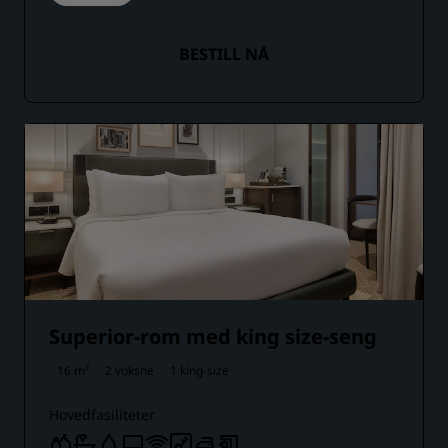
BESTILL NÅ
Superior-rom med king size-seng
16 m²
2 voksne
1 king-size
Hovedfasiliteter