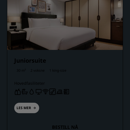
Juniorsuite
30 m²
2 voksne
1 king-size
Hovedfasiliteter
LES MER
BESTILL NÅ