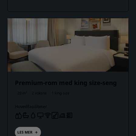
Premium-rom med king size-seng
20 m²
2 voksne
1 king-size
Hovedfasiliteter
LES MER