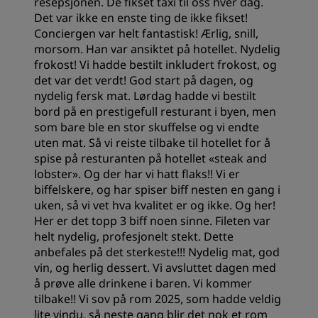
resepsjonen. De fikset taxi til oss hver dag.
Det var ikke en enste ting de ikke fikset!
Conciergen var helt fantastisk! Ærlig, snill,
morsom. Han var ansiktet på hotellet. Nydelig
frokost! Vi hadde bestilt inkludert frokost, og
det var det verdt! God start på dagen, og
nydelig fersk mat. Lørdag hadde vi bestilt
bord på en prestigefull resturant i byen, men
som bare ble en stor skuffelse og vi endte
uten mat. Så vi reiste tilbake til hotellet for å
spise på resturanten på hotellet «steak and
lobster». Og der har vi hatt flaks!! Vi er
biffelskere, og har spiser biff nesten en gang i
uken, så vi vet hva kvalitet er og ikke. Og her!
Her er det topp 3 biff noen sinne. Fileten var
helt nydelig, profesjonelt stekt. Dette
anbefales på det sterkeste!!! Nydelig mat, god
vin, og herlig dessert. Vi avsluttet dagen med
å prøve alle drinkene i baren. Vi kommer
tilbake!! Vi sov på rom 2025, som hadde veldig
lite vindu, så neste gang blir det nok et rom