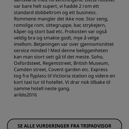
Sted
var bare helt supert, vi hadde 2 rom ett
standard dobbeltrom og ett business.
Rommene mangler det ikke noe. Stor seng,
Renslighet
romslige rom, sittegruppe, bar, strykejern,
kåper og stort bad etc. Frokosten var også
veldig bra og smakte godt, mye å velge
Service
imellom. Betjeningen var over gjennomsnittet
service minded ! Med denne beliggenheten
kan man stort sett gå til det meste. Soho,
Oxfordsteet, Regentstreet, British Museum,
Camden street, Covent garden etc. Express
tog fra flyplass til Victioria station og videre en
kort taxi tur til hotellet. Vi drar nok tilbake til
samme hotell neste gang.
arildo2016
SE ALLE VURDERINGER FRA TRIPADVISOR