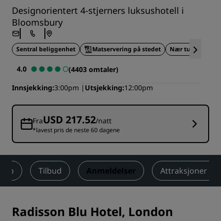
Designorientert 4-stjerners luksushotell i
Bloomsbury
Sentral beliggenhet
Matservering på stedet
Nær turistattrak
4.0
(4403 omtaler)
Innsjekking
3:00pm
Utsjekking
12:00pm
USD 217.52
Fra
/natt
*lavest pris de neste 60 dagene
llup
Tilbud
Anmeldelser
Attraksjoner i 
Radisson Blu Hotel, London