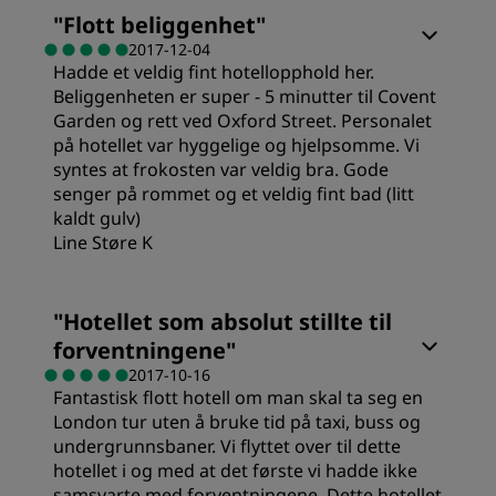
"
Flott beliggenhet
"
2017-12-04
Hadde et veldig fint hotellopphold her.
Beliggenheten er super - 5 minutter til Covent
Garden og rett ved Oxford Street. Personalet
på hotellet var hyggelige og hjelpsomme. Vi
syntes at frokosten var veldig bra. Gode
senger på rommet og et veldig fint bad (litt
kaldt gulv)
Line Støre K
Rom
"
Hotellet som absolut stillte til
forventningene
"
Verdi
2017-10-16
Fantastisk flott hotell om man skal ta seg en
London tur uten å bruke tid på taxi, buss og
Sovekvalitet
undergrunnsbaner. Vi flyttet over til dette
hotellet i og med at det første vi hadde ikke
samsvarte med forventningene. Dette hotellet