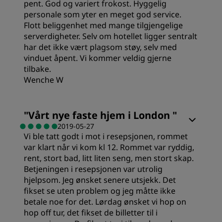
pent. God og variert frokost. Hyggelig
personale som yter en meget god service.
Flott beliggenhet med mange tilgjengelige
serverdigheter. Selv om hotellet ligger sentralt
har det ikke vært plagsom støy, selv med
vinduet åpent. Vi kommer veldig gjerne
tilbake.
Wenche W
"
Vårt nye faste hjem i London
"
2019-05-27
Vi ble tatt godt i mot i resepsjonen, rommet
var klart når vi kom kl 12. Rommet var ryddig,
rent, stort bad, litt liten seng, men stort skap.
Betjeningen i resepsjonen var utrolig
hjelpsom. Jeg ønsket senere utsjekk. Det
fikset se uten problem og jeg måtte ikke
betale noe for det. Lørdag ønsket vi hop on
hop off tur, det fikset de billetter til i