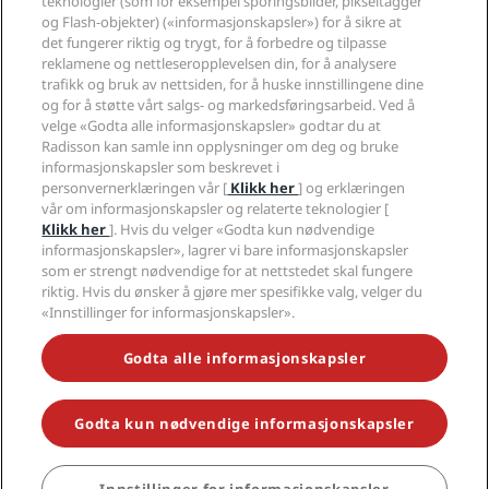
Juridisk
teknologier (som for eksempel sporingsbilder, pikseltagger
Radisson Hotels APP
Presse
og Flash-objekter) («informasjonskapsler») for å sikre at
Sportsgodkjente hoteller
det fungerer riktig og trygt, for å forbedre og tilpasse
Jobb i RHG
Personvernsenter
Hjelp
Familievennlige hoteller
reklamene og nettleseropplevelsen din, for å analysere
Jobb i PPHE
Juridisk informasjon
Helse og sikkerhet
trafikk og bruk av nettsiden, for å huske innstillingene dine
Karriere EHL
Vilkår og betingelser for Radisson Rewards
Forbrukervarsler
og for å støtte vårt salgs- og markedsføringsarbeid. Ved å
The Club by RHG
Sosiale medier
Avtale om nettstedsbruk
velge «Godta alle informasjonskapsler» godtar du at
Kontakt
Utviklingsmuligheter
Radisson kan samle inn opplysninger om deg og bruke
Digital tilgjengelighet
VANLIGE SPØRSMÅL
Radisson Hotels-merker
Ansvarlig virksomhet
informasjonskapsler som beskrevet i
Erklæring om moderne slaveri
Sidekart
personvernerklæringen vår [
Klikk her
] og erklæringen
Innkjøp
Redegjørelse om våre aktsomhetsvuderinger
vår om informasjonskapsler og relaterte teknologier [
Klikk her
]. Hvis du velger «Godta kun nødvendige
informasjonskapsler», lagrer vi bare informasjonskapsler
som er strengt nødvendige for at nettstedet skal fungere
riktig. Hvis du ønsker å gjøre mer spesifikke valg, velger du
«Innstillinger for informasjonskapsler».
GÅ ALDRI GLIPP AV DE MEST POPULÆRE TILBUDENE VÅRE
Godta alle informasjonskapsler
Godta kun nødvendige informasjonskapsler
© 2026 Radisson Hotel Group.
Med enerett. RHG Radisson Hotel
Group, Radisson, Radisson RED, Radisson Blu, Radisson Collection,
Radisson Individuals, Park Plaza, Park Inn, Country Inn & Suites, Prize by
Radisson, Radisson Rewards og Radisson Meetings er varemerker som