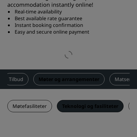
accommodation instantly online!
Real-time availability
Best available rate guarantee
Instant booking confirmation
Easy and secure online payment
Tilbud
Møter og arrangementer
Matserve
Møtefasiliteter
Teknologi og fasiliteter
M