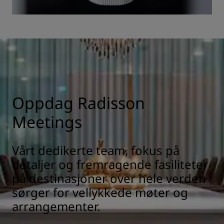
Oppdag Radisson
Meetings
Vårt dedikerte team, fokus på
detaljer og fremragende fasiliteter
på destinasjoner over hele verden
sørger for vellykkede møter og
arrangementer.