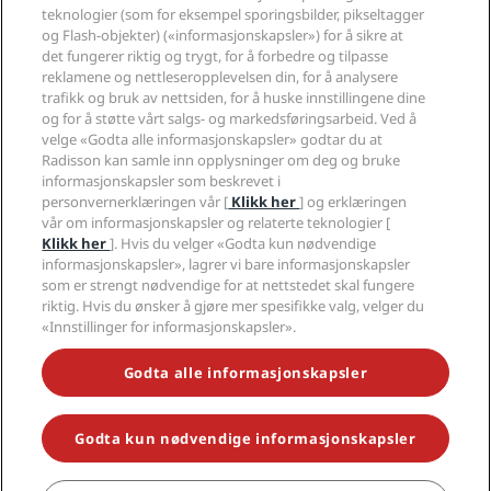
Nye hoteller og hoteller under utvikling
Radisson Hotel Group
Juridisk
teknologier (som for eksempel sporingsbilder, pikseltagger
Radisson Hotels APP
Presse
og Flash-objekter) («informasjonskapsler») for å sikre at
Sportsgodkjente hoteller
det fungerer riktig og trygt, for å forbedre og tilpasse
Jobb i RHG
Personvernsenter
Hjelp
Familievennlige hoteller
reklamene og nettleseropplevelsen din, for å analysere
Jobb i PPHE
Juridisk informasjon
Helse og sikkerhet
trafikk og bruk av nettsiden, for å huske innstillingene dine
Karriere EHL
Vilkår og betingelser for Radisson Rewards
Forbrukervarsler
og for å støtte vårt salgs- og markedsføringsarbeid. Ved å
The Club by RHG
Sosiale medier
Avtale om nettstedsbruk
velge «Godta alle informasjonskapsler» godtar du at
Kontakt
Utviklingsmuligheter
Radisson kan samle inn opplysninger om deg og bruke
Digital tilgjengelighet
VANLIGE SPØRSMÅL
Radisson Hotels-merker
Ansvarlig virksomhet
informasjonskapsler som beskrevet i
Erklæring om moderne slaveri
Sidekart
personvernerklæringen vår [
Klikk her
] og erklæringen
Innkjøp
Redegjørelse om våre aktsomhetsvuderinger
vår om informasjonskapsler og relaterte teknologier [
Klikk her
]. Hvis du velger «Godta kun nødvendige
informasjonskapsler», lagrer vi bare informasjonskapsler
som er strengt nødvendige for at nettstedet skal fungere
riktig. Hvis du ønsker å gjøre mer spesifikke valg, velger du
«Innstillinger for informasjonskapsler».
GÅ ALDRI GLIPP AV DE MEST POPULÆRE TILBUDENE VÅRE
Godta alle informasjonskapsler
Godta kun nødvendige informasjonskapsler
© 2026 Radisson Hotel Group.
Med enerett. RHG Radisson Hotel
Group, Radisson, Radisson RED, Radisson Blu, Radisson Collection,
Radisson Individuals, Park Plaza, Park Inn, Country Inn & Suites, Prize by