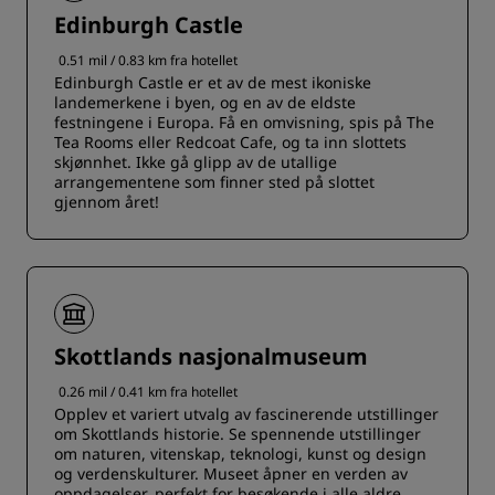
Edinburgh Castle
0.51 mil / 0.83 km fra hotellet
Edinburgh Castle er et av de mest ikoniske
landemerkene i byen, og en av de eldste
festningene i Europa. Få en omvisning, spis på The
Tea Rooms eller Redcoat Cafe, og ta inn slottets
skjønnhet. Ikke gå glipp av de utallige
arrangementene som finner sted på slottet
gjennom året!
Skottlands nasjonalmuseum
0.26 mil / 0.41 km fra hotellet
Opplev et variert utvalg av fascinerende utstillinger
om Skottlands historie. Se spennende utstillinger
om naturen, vitenskap, teknologi, kunst og design
og verdenskulturer. Museet åpner en verden av
oppdagelser, perfekt for besøkende i alle aldre.