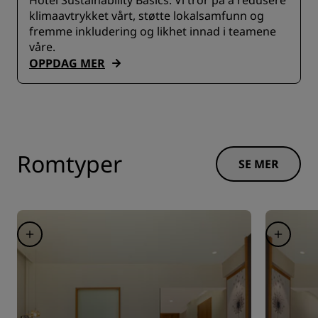
Hotel Sustainability Basics. Vi tror på å redusere
klimaavtrykket vårt, støtte lokalsamfunn og
fremme inkludering og likhet innad i teamene
våre.
OPPDAG MER
Romtyper
SE MER