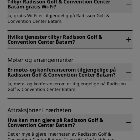
Tilbyr Radisson Golf & Convention Center
Batam gratis Wi-Fi?
Ja, gratis Wi-Fi er tilgjengelig på Radisson Golf &
Convention Center Batam.
Hvilke tjenester tilbyr Radisson Golf &
Convention Center Batam?
De tilgjengelige tjenestene på Radisson Golf & Convention
Center Batam inkluderer: Treningssenter, Golf,
Møter og arrangementer
Utendørsbasseng, Spa, Frokost, Kostnadsfri Wi-Fi,
Bagasjeoppbevaring, Møtefasiliteter, Matservering på
Er møte- og konferanserom tilgjengelige på
stedet, Romservice, Bærekraftige opphold, Sports
Radisson Golf & Convention Center Batam?
Approved, Insentivreiser, Trygghets- og
Ja, møte- og konferanserom er tilgjengelige på Radisson
sikkerhetssertifisering, Insentivreiser, Reise for
Golf & Convention Center Batam.
statsansatte.
Attraksjoner i nærheten
Hva kan man gjøre på Radisson Golf &
Convention Center Batam?
Det er mye å gjøre i nærheten av Radisson Golf &
Convention Center Batam. Ta en titt på vår side om