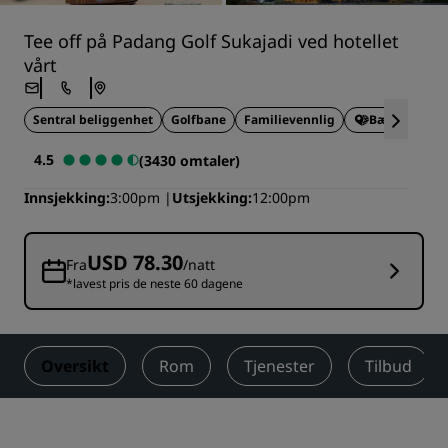
Tee off på Padang Golf Sukajadi ved hotellet
vårt
Sentral beliggenhet
Golfbane
Familievennlig
Bærekraftig
4.5
(3430 omtaler)
Innsjekking
3:00pm
Utsjekking
12:00pm
USD 78.30
Fra
/natt
*lavest pris de neste 60 dagene
Oversikt
Rom
Tjenester
Tilbud