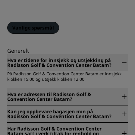
Vanlige spørsmål
Generelt
Hva er tidene for innsjekk og utsjekking på
Radisson Golf & Convention Center Batam?
På Radisson Golf & Convention Center Batam er innsjekk
klokken 15:00 og utsjekk klokken 12:00.
Hva er adressen til Radisson Golf &
Convention Center Batam?
Radisson Golf & Convention Center Batam ligger på Bukit
Kan jeg oppbevare bagasjen min på
Indah, Sukajadi, Residential Area, Batam, Indonesia.
Radisson Golf & Convention Center Batam?
Ja, bagasjeoppbevaring er tilgjengelig på Radisson Golf &
Har Radisson Golf & Convention Center
Convention Center Batam.
Batam satt i verk tiltak for renhold og