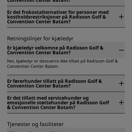
Convention Center Batam?
På Radisson Golf & Convention Center Batam er prisen for
Er det frokostalternativer for personer med
frokost IDR 230000 for voksne og IDR 115000 for barn
kostholdsrestriksjoner på Radisson Golf &
under 12 år.
Convention Center Batam?
På Radisson Golf & Convention Center Batam tilbyr vi
følgende frokostalternativer for personer med
Retningslinjer for kjæledyr
kostholdsrestriksjoner: glutenfri, laktosefri, vegansk og
halal.
Er kjæledyr velkomne på Radisson Golf &
Convention Center Batam?
Nei, kjæledyr er dessverre ikke tillatt på Radisson Golf &
Convention Center Batam.
Er førerhunder tillatt på Radisson Golf &
Convention Center Batam?
Ja, førerhunder er tillatt på Radisson Golf & Convention
Er det tillatt med servicehunder og
Center Batam.
emosjonelle støttehunder på Radisson Golf
& Convention Center Batam?
Ja, det er tillatt med servicehunder og emosjonelle
støttehunder på Radisson Golf & Convention Center Batam.
Tjenester og fasiliteter