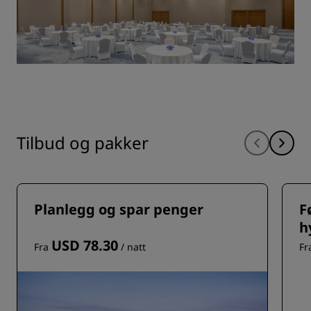
Tilbud og pakker
Planlegg og spar penger
F
h
USD 78.30
Fra
/ natt
Fr