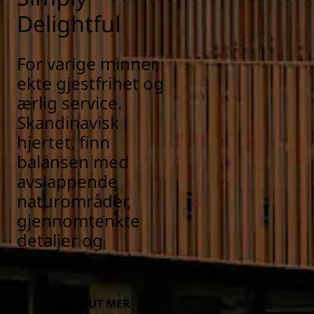
Delightful
For varige minner,
ekte gjestfrihet og
ærlig service.
Skandinavisk i
hjertet, finn
balansen med
avslappende
naturområder,
gjennomtenkte
detaljer og
uventede gleder.
FINN UT MER