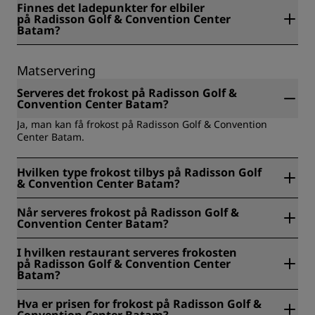
Finnes det ladepunkter for elbiler
Convention Center Batams parkering. Tiltakene omfatter:
på Radisson Golf & Convention Center
portsperre, gjenkjenning av hotellnøkkelkort, taleintercom
Batam?
Nei, det finnes ingen ladepunkter for elbiler på Radisson
Golf & Convention Center Batam.
Matservering
Serveres det frokost på Radisson Golf &
Convention Center Batam?
Ja, man kan få frokost på Radisson Golf & Convention
Center Batam.
Hvilken type frokost tilbys på Radisson Golf
& Convention Center Batam?
Radisson Golf & Convention Center Batam tilbyr følgende
Når serveres frokost på Radisson Golf &
typer frokost: romservice, buffet.
Convention Center Batam?
På Radisson Golf & Convention Center Batam serveres
I hvilken restaurant serveres frokosten
frokosten kl. 06.00–10.00 fra mandag til fredag og kl.
på Radisson Golf & Convention Center
00.00–11.00 i helgene og på helligdager. Frokost på
Batam?
rommet serveres fra kl. 06.00 til 11.00.
På Radisson Golf & Convention Center Batam serveres
Hva er prisen for frokost på Radisson Golf &
frokosten i BITE Restaurant.