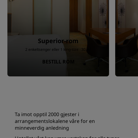
Superior-rom
2 enkeltsenger eller 1 king-size · 30 m²
2 
BESTILL ROM
Ta imot opptil 2000 gjester i
arrangementslokalene våre for en
minneverdig anledning