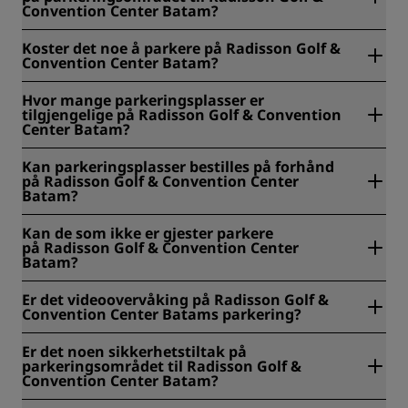
Convention Center Batam?
Maksimal tillatt kjøretøyhøyde på Radisson Golf &
Koster det noe å parkere på Radisson Golf &
Convention Center Batams parkeringsområde er 2,2 m.
Convention Center Batam?
Nei, parkering er gratis på Radisson Golf & Convention
Hvor mange parkeringsplasser er
Center Batam.
tilgjengelige på Radisson Golf & Convention
Center Batam?
Radisson Golf & Convention Center Batam har 600
Kan parkeringsplasser bestilles på forhånd
parkeringsplasser tilgjengelig.
på Radisson Golf & Convention Center
Batam?
Nei, parkeringsplasser kan ikke bestilles på forhånd på
Kan de som ikke er gjester parkere
Radisson Golf & Convention Center Batam.
på Radisson Golf & Convention Center
Batam?
Nei, de som ikke er gjester kan ikke parkere på Radisson
Er det videoovervåking på Radisson Golf &
Golf & Convention Center Batam.
Convention Center Batams parkering?
Nei, det er ikke videoovervåking på Radisson Golf &
Er det noen sikkerhetstiltak på
Convention Center Batams parkering.
parkeringsområdet til Radisson Golf &
Convention Center Batam?
Ja, det finnes ekstra sikkerhetstiltak ved Radisson Golf &