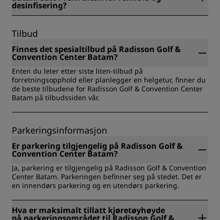
desinfisering?
Alle Radisson-hoteller har satt i verk renholds- og
desinfiseringstiltak for å sikre gjestenes helse, trygghet og
Tilbud
sikkerhet. Finn ut mer her:
https://www.radissonhotels.com/en-us/social-
Finnes det spesialtilbud på Radisson Golf &
responsibility/health-safety
Convention Center Batam?
Enten du leter etter siste liten-tilbud på
forretningsopphold eller planlegger en helgetur, finner du
de beste tilbudene for Radisson Golf & Convention Center
Batam på tilbudssiden vår.
Parkeringsinformasjon
Er parkering tilgjengelig på Radisson Golf &
Convention Center Batam?
Ja, parkering er tilgjengelig på Radisson Golf & Convention
Center Batam. Parkeringen befinner seg på stedet. Det er
en innendørs parkering og en utendørs parkering.
Hva er maksimalt tillatt kjøretøyhøyde
på parkeringsområdet til Radisson Golf &