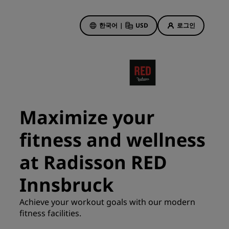
한국어
|
USD
로그인
호텔 특가
특가 살펴보기
Maximize your
첫 순간의 매력
fitness and wellness
오늘의 딜
사전 예약
at Radisson RED
패키지 보기
Innsbruck
여행 아이디어
Achieve your workout goals with our modern
기
fitness facilities.
가족 친화적 호텔
Rad Pets