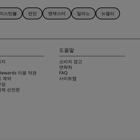
이스탄불
런던
맨체스터
밀라노
뉴델리
도움말
고지
소비자 경고
연락처
 Rewards 이용 약관
FAQ
용 계약
사이트맵
근성
예제 선언문