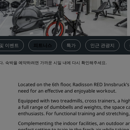
견적 요청
이벤트 목적지
산업 솔루션
항공편 검색
및 이벤트
피트니스
특가
인근 관광지
항공편 검색
다. 숙박을 예약하려면 가까운 시일 내에 다시 확인해주세요.
식사
레스토랑 검색
Located on the 6th floor, Radisson RED Innsbruck’
need for an effective and enjoyable workout.
디지털 서비스
Equipped with two treadmills, cross trainers, a h
a full range of dumbbells and weights, the space c
Radisson Hotels App
enthusiasts. For functional training and stretchin
Complementing the indoor facilities, an outdoor a
perfect setting to train in the fresh air while taki