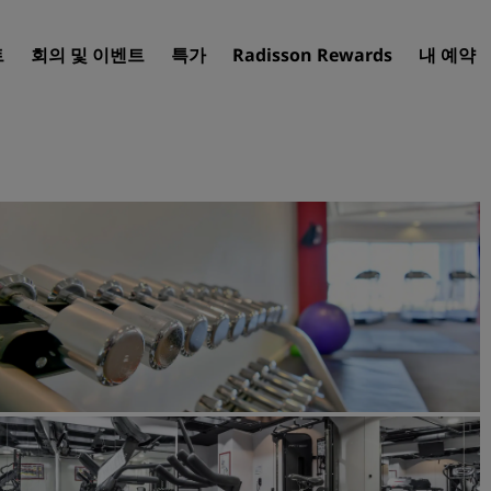
트
회의 및 이벤트
특가
Radisson Rewards
내 예약
호텔 찾기
여행지
리조트
서비스드 아파트
공항 호텔
신규 및 예정 호텔
Radisson Meetings
Radisson Meetings 알아보
회의 공간 예약