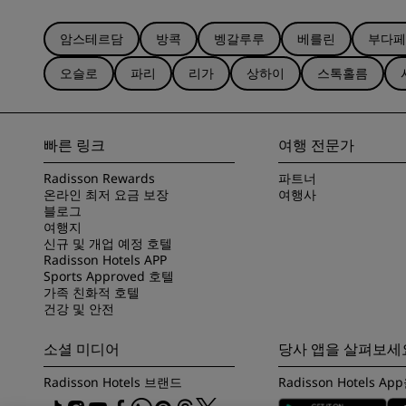
암스테르담
방콕
벵갈루루
베를린
부다페
오슬로
파리
리가
상하이
스톡홀름
빠른 링크
여행 전문가
Radisson Rewards
파트너
온라인 최저 요금 보장
여행사
블로그
여행지
신규 및 개업 예정 호텔
Radisson Hotels APP
Sports Approved 호텔
가족 친화적 호텔
건강 및 안전
소셜 미디어
당사 앱을 살펴보세
Radisson Hotels 브랜드
Radisson Hotels 