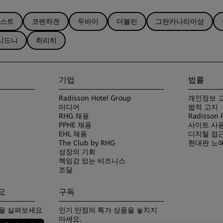
스트
코펜하겐
두바이
더블린
그란카나리아섬
시드니
취리히
기업
법률
Radisson Hotel Group
개인정보 
미디어
법적 고지
RHG 채용
Radisson
PPHE 채용
사이트 사
EHL 채용
디지털 접
The Club by RHG
현대판 노
성장의 기회
책임감 있는 비즈니스
조달
요
구독
App을 살펴보세요
인기 만점의 특가 상품을 놓치지
마세요.