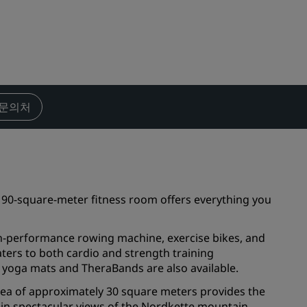
결혼식 장소
지속 가능한 숙박
스포츠 팀 숙박
비즈니스 여행객
도심부 호텔
문의처
블로그 방문하기
Radisson Rewards
프로그램 살펴보기
s 90-square-meter fitness room offers everything you
혜택
포인트 사용 방법
igh-performance rowing machine, exercise bikes, and
포인트 적립 방법
aters to both cardio and strength training
g, yoga mats and TheraBands are also available.
Bookers & Planners
rea of approximately 30 square meters provides the
ng in spectacular views of the Nordkette mountain