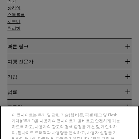
리가
상하이
스톡홀름
시드니
취리히
빠른 링크
Radisson Rewards
여행 전문가
온라인 최저 요금 보장
블로그
파트너
기업
여행지
여행사
신규 및 개업 예정 호텔
Radisson Hotel Group
법률
Radisson Hotels APP
미디어
Sports Approved 호텔
RHG 채용
개인정보 고지
도움말
가족 친화적 호텔
PPHE 채용
법적 고지
건강 및 안전
이 웹사이트는 쿠키 및 관련 기술(웹 비콘, 픽셀 태그 및 Flash
EHL 채용
Radisson Rewards 이용 약관
소비자 경고
개체)(“쿠키”)을 사용하여 웹사이트가 올바르고 안전하게 기능
The Club by RHG
소셜 미디어
사이트 사용 계약
하도록 하고, 사용자의 광고와 검색 환경을 개선 및 개인화하
연락처
성장의 기회
며, 웹사이트 트래픽과 사용량을 분석하고, 사용자 설정을 기
디지털 접근성
FAQ
Radisson Hotels 브랜드
책임감 있는 비즈니스
억하며 당사의 마케팅 및 판매를 지원합니다. “모든 쿠키 허