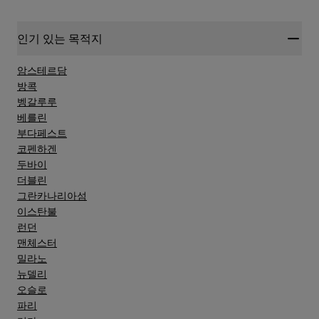
인기 있는 목적지
암스테르담
방콕
벵갈루루
베를린
부다페스트
코펜하겐
두바이
더블린
그란카나리아섬
이스탄불
런던
맨체스터
밀라노
뉴델리
오슬로
파리