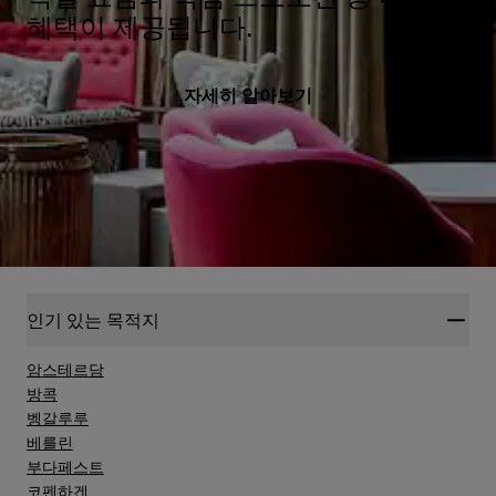
혜택이 제공됩니다.
자세히 알아보기
인기 있는 목적지
암스테르담
방콕
벵갈루루
베를린
부다페스트
코펜하겐