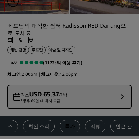
베트남의 쾌적한 쉼터 Radisson RED Danang으
로 오세요
해변 전망
루프탑
예술 및 디자인
5.0
(117개의 이용 후기)
체크인
2:00pm
체크아웃
12:00pm
USD 65.37
최소
/1박
*향후 60일 내 최저 요금
 웰니스
최신 소식
특가
리뷰
인근 관광