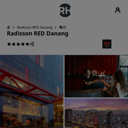
홈
Radisson RED Danang
특가
Radisson RED Danang