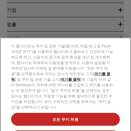
온라인 최저 요금 보장
블로그
파트너
기업
여행지
여행사
신규 및 개업 예정 호텔
Radisson Hotel Group
법률
Radisson Hotels APP
미디어
Sports Approved 호텔
RHG 채용
개인정보 고지
도움말
가족 친화적 호텔
PPHE 채용
법적 고지
건강 및 안전
이 웹사이트는 쿠키 및 관련 기술(웹 비콘, 픽셀 태그 및 Flash
EHL 채용
Radisson Rewards 이용 약관
소비자 경고
개체)(“쿠키”)을 사용하여 웹사이트가 올바르고 안전하게 기능
The Club by RHG
소셜 미디어
사이트 사용 계약
하도록 하고, 사용자의 광고와 검색 환경을 개선 및 개인화하
연락처
성장의 기회
며, 웹사이트 트래픽과 사용량을 분석하고, 사용자 설정을 기
디지털 접근성
FAQ
Radisson Hotels 브랜드
책임감 있는 비즈니스
억하며 당사의 마케팅 및 판매를 지원합니다. “모든 쿠키 허
현대판 노예제 선언문
사이트맵
용”을 선택함으로써 귀하는 당사의 개인정보 고지[
여기를 클
조달
릭
] 및 쿠키 및 관련 기술 고지[
여기를 클릭
]에 기술된 바와 같
이 Radisson이 귀하에 대한 데이터를 수집하고 쿠키를 사용하
는 데 동의하게 됩니다. "필수 쿠키만 허용"을 선택하는 경우
당사는 웹사이트의 적절한 기능을 위해 절대적으로 필요한 쿠
키만을 저장합니다. 보다 구체적인 선택을 위해서는 "쿠키 설
정"을 선택하시기 바랍니다.
인기 만점의 특가 상품을 놓치지 마세요.
모든 쿠키 허용