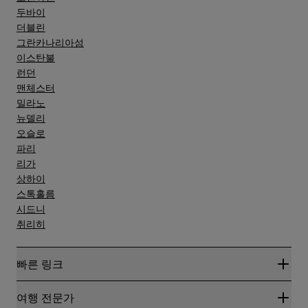
두바이
더블린
그란카나리아섬
이스탄불
런던
맨체스터
밀라노
뉴델리
오슬로
파리
리가
상하이
스톡홀름
시드니
취리히
빠른 링크
Radisson Rewards
여행 전문가