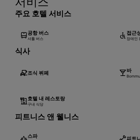
서비스
주요 호텔 서비스
공항 버스
접근
셔틀 버스
장애인 
식사
바
조식 뷔페
Bomm
호텔 내 레스토랑
구내 식당
피트니스 앤 웰니스
스파
피트니