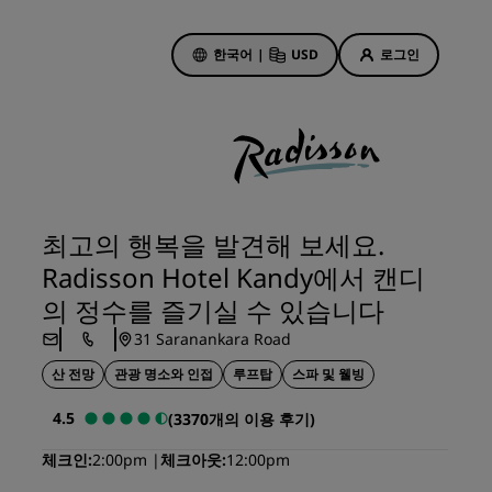
한국어
|
USD
로그인
호텔 특가
특가 살펴보기
최고의 행복을 발견해 보세요.
첫 순간의 매력
Radisson Hotel Kandy에서 캔디
오늘의 딜
의 정수를 즐기실 수 있습니다
사전 예약
31 Saranankara Road
패키지 보기
산 전망
관광 명소와 인접
루프탑
스파 및 웰빙
여행 아이디어
4.5
(3370개의 이용 후기)
기
가족 친화적 호텔
체크인
2:00pm
체크아웃
12:00pm
Rad Pets