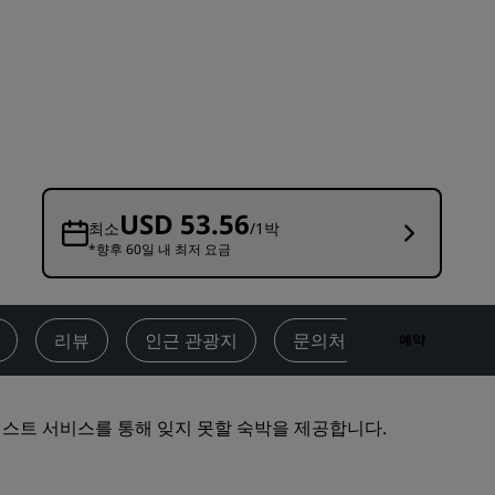
결혼식 장소
지속 가능한 숙박
스포츠 팀 숙박
비즈니스 여행객
도심부 호텔
블로그 방문하기
USD 53.56
최소
/1박
*향후 60일 내 최저 요금
Radisson Rewards
프로그램 살펴보기
혜택
리뷰
인근 관광지
문의처
예약
포인트 사용 방법
포인트 적립 방법
양한 게스트 서비스를 통해 잊지 못할 숙박을 제공합니다.
Bookers & Planners