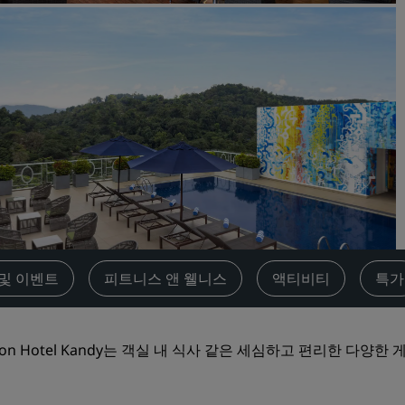
견적 요청
이벤트 목적지
산업 솔루션
항공편 검색
항공편 검색
식사
레스토랑 검색
및 이벤트
피트니스 앤 웰니스
액티비티
특가
디지털 서비스
Radisson Hotels App
sson Hotel Kandy는 객실 내 식사 같은 세심하고 편리한 다