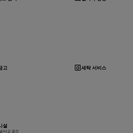
금고
세탁 서비스
시설
설/사교 공간