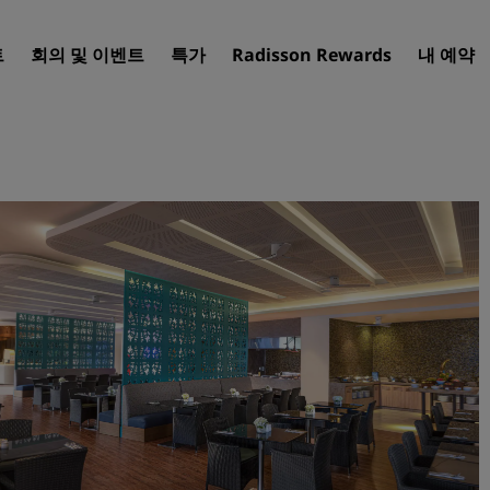
트
회의 및 이벤트
특가
Radisson Rewards
내 예약
호텔 찾기
여행지
리조트
서비스드 아파트
공항 호텔
신규 및 예정 호텔
Radisson Meetings
Radisson Meetings 알아보
회의 공간 예약