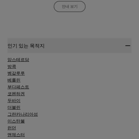
안내 보기
인기 있는 목적지
암스테르담
방콕
벵갈루루
베를린
부다페스트
코펜하겐
두바이
더블린
그란카나리아섬
이스탄불
런던
맨체스터