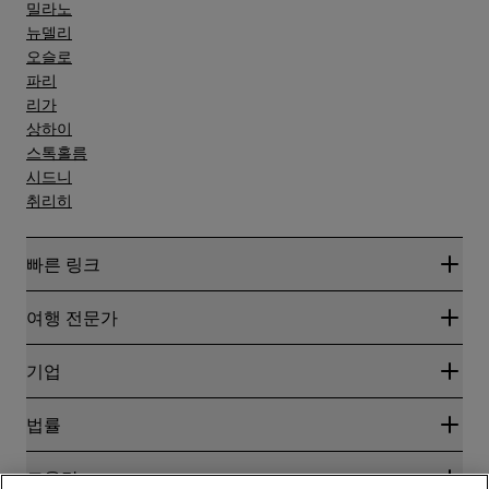
밀라노
뉴델리
오슬로
파리
리가
상하이
스톡홀름
시드니
취리히
빠른 링크
Radisson Rewards
여행 전문가
온라인 최저 요금 보장
블로그
파트너
기업
여행지
여행사
신규 및 개업 예정 호텔
Radisson Hotel Group
법률
Radisson Hotels APP
미디어
Sports Approved 호텔
RHG 채용
개인정보 고지
도움말
가족 친화적 호텔