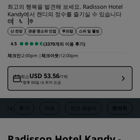
최고의 행복을 발견해 보세요. Radisson Hotel
Kandy에서 캔디의 정수를 즐기실 수 있습니다
산 전망
관광 명소와 인접
루프탑
스파 및 웰빙
4.5
(3370개의 이용 후기)
체크인
2:00pm
체크아웃
12:00pm
USD 53.56
최소
/1박
*향후 60일 내 최저 요금
티
특가
리뷰
인근 관광지
문의처
Radisson Hotel Kandy -