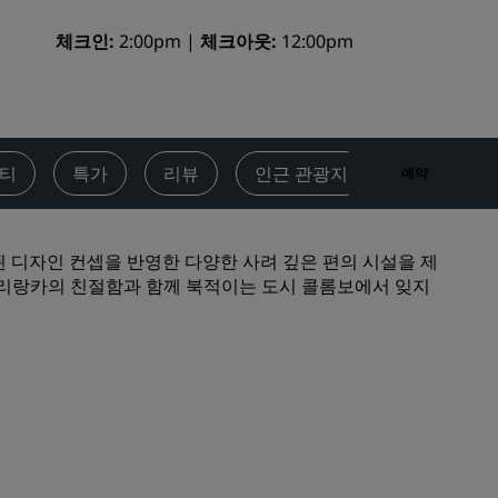
결혼식 장소
체크인
2:00pm
체크아웃
12:00pm
지속 가능한 숙박
스포츠 팀 숙박
비즈니스 여행객
도심부 호텔
티
특가
리뷰
인근 관광지
문의처
예약
블로그 방문하기
Radisson Rewards
 세련된 디자인 컨셉을 반영한 다양한 사려 깊은 편의 시설을 제
스리랑카의 친절함과 함께 북적이는 도시 콜롬보에서 잊지
프로그램 살펴보기
혜택
포인트 사용 방법
포인트 적립 방법
Bookers & Planners