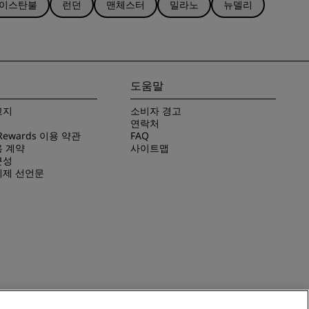
이스탄불
런던
맨체스터
밀라노
뉴델리
도움말
고지
소비자 경고
연락처
 Rewards 이용 약관
FAQ
용 계약
사이트맵
근성
예제 선언문