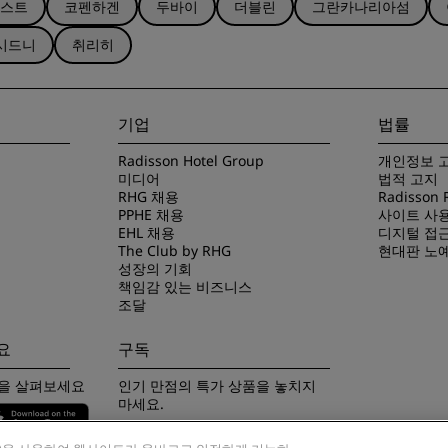
스트
코펜하겐
두바이
더블린
그란카나리아섬
시드니
취리히
기업
법률
Radisson Hotel Group
개인정보 
미디어
법적 고지
RHG 채용
Radisson
PPHE 채용
사이트 사
EHL 채용
디지털 접
The Club by RHG
현대판 노
성장의 기회
책임감 있는 비즈니스
조달
요
구독
App을 살펴보세요
인기 만점의 특가 상품을 놓치지
마세요.