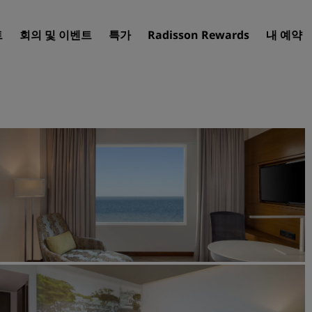
트
회의 및 이벤트
특가
Radisson Rewards
내 예약
호텔 찾기
여행지
리조트
서비스드 아파트
공항 호텔
신규 및 예정 호텔
Radisson Meetings
Radisson Meetings 알아보
회의 공간 예약