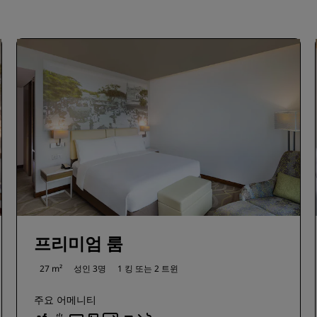
프리미엄 룸
27 m²
성인 3명
1 킹 또는
2 트윈
주요 어메니티