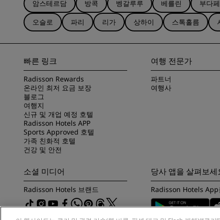
암스테르담
방콕
벵갈루루
베를린
부다페
오슬로
파리
리가
상하이
스톡홀름
빠른 링크
여행 전문가
Radisson Rewards
파트너
온라인 최저 요금 보장
여행사
블로그
여행지
신규 및 개업 예정 호텔
Radisson Hotels APP
Sports Approved 호텔
가족 친화적 호텔
건강 및 안전
소셜 미디어
당사 앱을 살펴보세
Radisson Hotels 브랜드
Radisson Hotels 