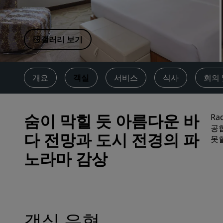
중국 제휴 브랜드
갤러리 보기
개요
객실
서비스
식사
회의 
숨이 막힐 듯 아름다운 바
Ra
공
다 전망과 도시 전경의 파
못
노라마 감상
객실 유형