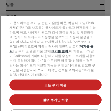
신규 및 개업 예정 호텔
Radisson Hotel Group
법률
Radisson Hotels APP
미디어
Sports Approved 호텔
RHG 채용
개인정보 고지
도움말
가족 친화적 호텔
PPHE 채용
법적 고지
건강 및 안전
이 웹사이트는 쿠키 및 관련 기술(웹 비콘, 픽셀 태그 및 Flash
EHL 채용
Radisson Rewards 이용 약관
개체)(“쿠키”)을 사용하여 웹사이트가 올바르고 안전하게 기능
소비자 경고
The Club by RHG
소셜 미디어
사이트 사용 계약
하도록 하고, 사용자의 광고와 검색 환경을 개선 및 개인화하
연락처
성장의 기회
며, 웹사이트 트래픽과 사용량을 분석하고, 사용자 설정을 기
디지털 접근성
FAQ
Radisson Hotels 브랜드
책임감 있는 비즈니스
억하며 당사의 마케팅 및 판매를 지원합니다. “모든 쿠키 허
현대판 노예제 선언문
사이트맵
용”을 선택함으로써 귀하는 당사의 개인정보 고지[
여기를 클
조달
릭
] 및 쿠키 및 관련 기술 고지[
여기를 클릭
]에 기술된 바와 같
이 Radisson이 귀하에 대한 데이터를 수집하고 쿠키를 사용하
는 데 동의하게 됩니다. "필수 쿠키만 허용"을 선택하는 경우
당사는 웹사이트의 적절한 기능을 위해 절대적으로 필요한 쿠
키만을 저장합니다. 보다 구체적인 선택을 위해서는 "쿠키 설
정"을 선택하시기 바랍니다.
인기 만점의 특가 상품을 놓치지 마세요.
모든 쿠키 허용
필수 쿠키만 허용
© 2026 Radisson Hotel Group.
All rights reserved. RHG Radisson Hotel
Group, Radisson, Radisson RED, Radisson Blu, Radisson Collection,
Radisson Individuals, Park Plaza, Park Inn, Country Inn & Suites, Prize by