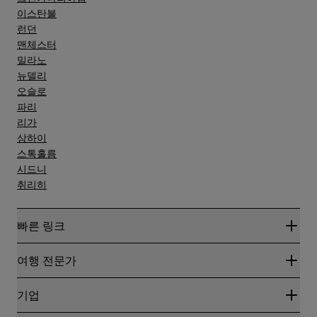
이스탄불
런던
맨체스터
밀라노
뉴델리
오슬로
파리
리가
상하이
스톡홀름
시드니
취리히
빠른 링크
Radisson Rewards
여행 전문가
온라인 최저 요금 보장
블로그
파트너
기업
여행지
여행사