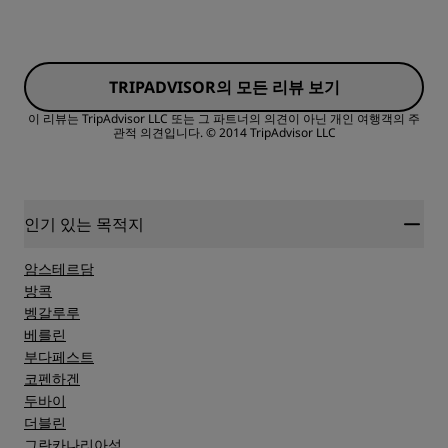
객실
TRIPADVISOR의 모든 리뷰 보기
가격
이 리뷰는 TripAdvisor LLC 또는 그 파트너의 의견이 아닌 개인 여행객의 주
관적 의견입니다.
© 2014 TripAdvisor LLC
침대의 퀄리티
장소
인기 있는 목적지
암스테르담
청결도
방콕
벵갈루루
베를린
서비스
부다페스트
코펜하겐
두바이
더블린
그란카나리아섬