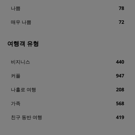
나쁨
78
매우 나쁨
72
여행객 유형
비지니스
440
커플
947
나홀로 여행
208
가족
568
친구 동반 여행
419