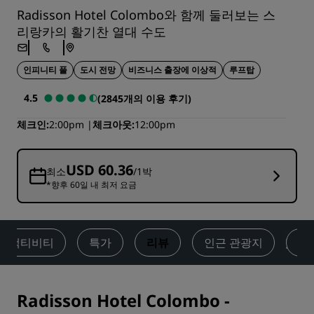
Radisson Hotel Colombo와 함께 둘러보는 스
리랑카의 활기찬 열대 수도
인피니티 풀
도시 전망
비즈니스 출장에 이상적
루프탑
4.5
(2845개의 이용 후기)
체크인
2:00pm
체크아웃
12:00pm
USD 60.36
최소
/1박
*향후 60일 내 최저 요금
액티비티
특가
리뷰
인근 관광지
문
Radisson Hotel Colombo
-