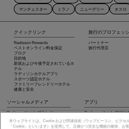
マンチェスター
ミラノ
ニューデリー
オスロ
クイックリンク
旅行のプロフェッ
Radisson Rewards
パートナー
ベストオンライン料金保証
旅行代理店
ブログ
目的地
新規および今後予定されているホ
テル
ラディソンホテルアプリ
スポーツ認定ホテル
ファミリーフレンドリーホテル
健康と安全
ソーシャルメディア
アプリ
Radisson Hotels ブランド
Radisson Hotels ア
さい
本ウェブサイトは、Cookie および関連技術（ウェブビーコン、ピクセル
「Cookie」といいます）を使用して、正確かつ安全な機能の確保、