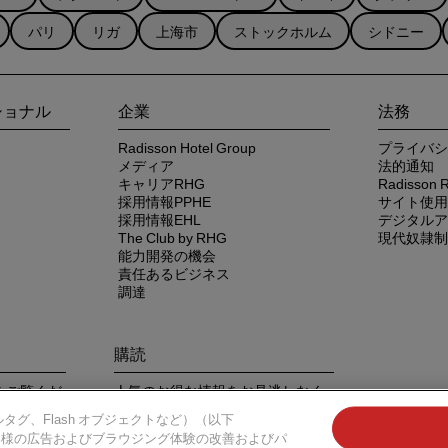
パリ
リガ
上海市
ストックホルム
シドニー
ショナル
企業
法務
Radisson Hotel Group
プライバシ
メディア
法的通知
キャリアRHG
Radisso
採用情報PPHE
サイト使用
採用情報EHL
デジタルア
The Club by RHG
現代奴隷制
能力開発の機会
責任あるビジネス
調達
購読
プリをご覧くだ
人気のお得な情報をお見逃しなく
タグ、Flash オブジェクトなど）（以下
お客様の広告およびブラウジング体験の改善およびパ