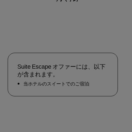
Rad Pets
ウェディング会場
持続可能な滞在
スポーツチームのご滞在
出張者
市内中心部にあるホテル
ブログをご覧ください
Suite Escape オファーには、以下
が含まれます。
Radisson Rewards
当ホテルのスイートでのご宿泊
プログラムを見つける
特典
ポイントの使用方法
ポイントを獲得する方法
Bookers and Planners