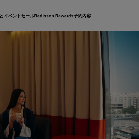
とイベント
セール
Radisson Rewards
予約内容
ホテルを見つけましょう
目的地
リゾート
サービス付きアパートメン
エアポートホテル
新規オープンおよびオープ
のホテル
Radisson Meetings
Radisson Meetings をご