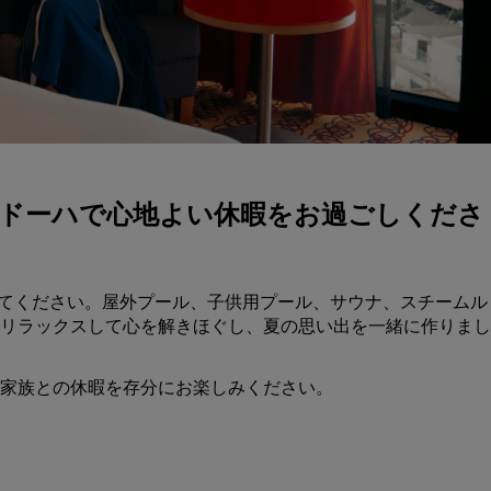
会議スペースを予約します
見積もりを依頼する
イベントの目的地
業界ソリューション
フライトを検索
約して、ドーハで心地よい休暇をお過ごしくださ
フライトを検索
ダイニング
の喜びを体験してください。屋外プール、子供用プール、サウナ、スチームル
リラックスして心を解きほぐし、夏の思い出を一緒に作りまし
レストランを探す
家族との休暇を存分にお楽しみください。
デジタルサービス
Radisson Hotels アプリ