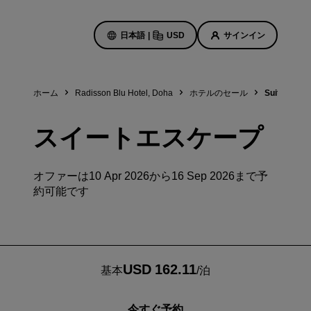
日本語
|
USD
サインイン
ホーム
Radisson Blu Hotel, Doha
ホテルのセール
Suite Esca
ホテルのセール
スイートエスケープ
お得なセール情報をご確認くださ
い
オファーは10 Apr 2026から16 Sep 2026まで予
初回限定の予約特典
ト
約可能です
本日のセール
事前にご予約ください
ン予定
パッケージをご覧ください
USD 162.11
基本
/
泊
旅のアイデア
紹介します
ご家族連れに優しいホテル
今すぐ予約