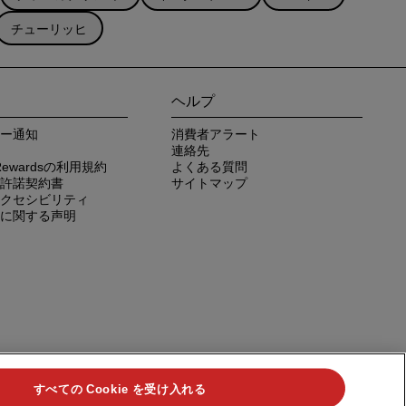
チューリッヒ
ヘルプ
ー通知
消費者アラート
連絡先
n Rewardsの利用規約
よくある質問
許諾契約書
サイトマップ
クセシビリティ
に関する声明
すべての Cookie を受け入れる