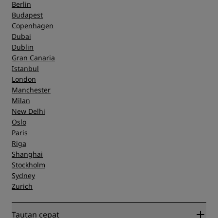
Berlin
Budapest
Copenhagen
Dubai
Dublin
Gran Canaria
Istanbul
London
Manchester
Milan
New Delhi
Oslo
Paris
Riga
Shanghai
Stockholm
Sydney
Zurich
Tautan cepat