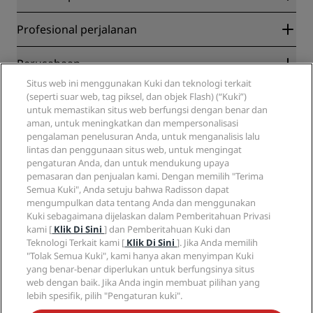
Radisson Rewards
Profesional perjalanan
Jaminan Harga Online Terbaik
Blog
Partner
Perusahaan
Destinasi
Agen perjalanan
Situs web ini menggunakan Kuki dan teknologi terkait
Hotel baru dan yang akan datang
Radisson Hotel Group
Legal
(seperti suar web, tag piksel, dan objek Flash) (“Kuki”)
Radisson Hotels APP
Media
untuk memastikan situs web berfungsi dengan benar dan
Hotel yang Disetujui untuk Olahraga
aman, untuk meningkatkan dan mempersonalisasi
Karier RHG
Pusat Privasi
Bantu
Hotel yang Cocok untuk Keluarga
pengalaman penelusuran Anda, untuk menganalisis lalu
Karier PPHE
Pemberitahuan hukum
‌Kesehatan dan Keselamatan
lintas dan penggunaan situs web, untuk mengingat
Karier EHL
Syarat dan ketentuan Radisson Rewards
Peringatan Bagi Konsumen
pengaturan Anda, dan untuk mendukung upaya
The Club by RHG
Media sosial
Perjanjian penggunaan situs
pemasaran dan penjualan kami. Dengan memilih "Terima
Hubungi
Peluang Pengembangan
Semua Kuki", Anda setuju bahwa Radisson dapat
Aksesibilitas Digital
Pertanyaan Umum
Merek Radisson Hotels
Bisnis yang Bertanggung Jawab
mengumpulkan data tentang Anda dan menggunakan
Pernyataan Perbudakan Modern
Sitemap
Kuki sebagaimana dijelaskan dalam Pemberitahuan Privasi
Pengadaan
kami [
Klik Di Sini
] dan Pemberitahuan Kuki dan
Teknologi Terkait kami [
Klik Di Sini
]. Jika Anda memilih
"Tolak Semua Kuki", kami hanya akan menyimpan Kuki
yang benar-benar diperlukan untuk berfungsinya situs
web dengan baik. Jika Anda ingin membuat pilihan yang
lebih spesifik, pilih "Pengaturan kuki".