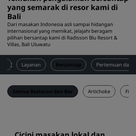
yang semarak di resor kami di
Bali
Dari masakan Indonesia asli sampai hidangan
internasional yang memikat, jelajahi beragam
pilihan bersantap kami di Radisson Blu Resort &
Villas, Bali Uluwatu
mar
Layanan
Bersantap
Pertemuan dan A
Semua Restoran dan Bar
Artichoke
Fili
Cicipi masakan lokal dan