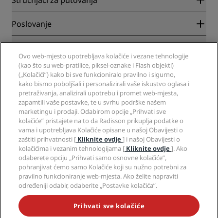
Stručnjaci za putovanja
Garantirano najbolja cijena online
Blog
Partneri
Poslovanje
Odredišta
Putnički agenti
Novi hoteli
Radisson Hotel Group
Pravna pitanja
Aplikacija Radisson Hotels
Mediji
Ovo web-mjesto upotrebljava kolačiće i vezane tehnologije
Hoteli za sportaše
(kao što su web-pratilice, piksel-oznake i Flash objekti)
Radite u RHG-u
Centar za privatnost
Pomoć
Hoteli prilagođeni obiteljima
(„Kolačići”) kako bi sve funkcioniralo pravilno i sigurno,
Radite u PPHE-e
Pravna obavijest
Zdravlje i sigurnost
kako bismo poboljšali i personalizirali vaše iskustvo oglasa i
Radite u EHL-u
Uvjeti i odredbe programa Radisson Rewards
Upozorenja za korisnike
pretraživanja, analizirali upotrebu i promet web-mjesta,
The Club by RHG
Društveni mediji
Sporazum o uporabi web-mjesta
zapamtili vaše postavke, te u svrhu podrške našem
Kontakt
Razvojne mogućnosti
marketingu i prodaji. Odabirom opcije „Prihvati sve
Digitalna dostupnost
Često postavljana pitanja
Brendovi Radisson Hotels
Responsible Business
kolačiće” pristajete na to da Radisson prikuplja podatke o
Izjava o modernom ropstvu
Mapa stranice
vama i upotrebljava Kolačiće opisane u našoj Obavijesti o
Nabava
zaštiti prihvatnosti [
Kliknite ovdje
] i našoj Obavijesti o
kolačićima i vezanim tehnologijama [
Kliknite ovdje
]. Ako
odaberete opciju „Prihvati samo osnovne kolačiće”,
pohranjivat ćemo samo Kolačiće koji su nužno potrebni za
pravilno funkcioniranje web-mjesta. Ako želite napraviti
određeniji odabir, odaberite „Postavke kolačića”.
NIKADA NE PROPUSTITE NAJPOPULARNIJE PONUDE
Prihvati sve kolačiće