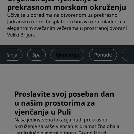
prekrasnom morskom okruženju
Uživajte u obredima na otvorenom uz prekrasno
Jadransko more, besplatnom boravku za mladence i
elegantnim svečanim večerama u prostranoj dvorani
Veliki Brijun.
ogađanja
Spa
Vjenčanja
Ponude
Rec
Proslavite svoj poseban dan
u našim prostorima za
vjenčanja u Puli
Naša jedinstvena lokacija nudi prekrasno
okruženje za vaše vjenčanje: dramatična obala
i smirujuće plavetnilo mora. Grand Hotel