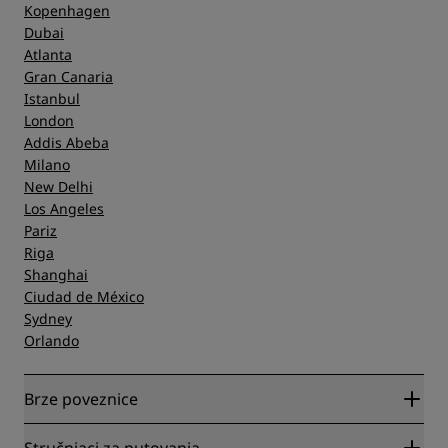
Kopenhagen
Dubai
Atlanta
Gran Canaria
Istanbul
London
Addis Abeba
Milano
New Delhi
Los Angeles
Pariz
Riga
Shanghai
Ciudad de México
Sydney
Orlando
Brze poveznice
Radisson Rewards