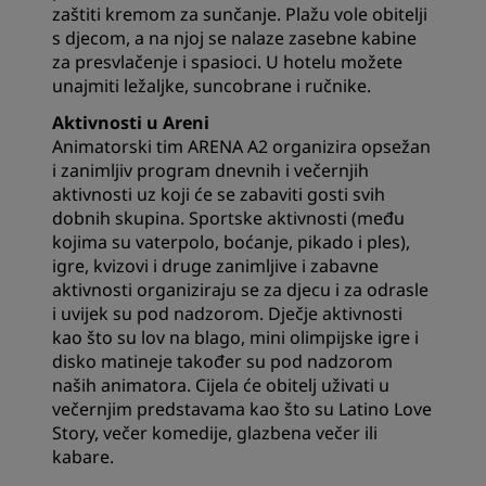
zaštiti kremom za sunčanje. Plažu vole obitelji
s djecom, a na njoj se nalaze zasebne kabine
za presvlačenje i spasioci. U hotelu možete
unajmiti ležaljke, suncobrane i ručnike.
Aktivnosti u Areni
Animatorski tim ARENA A2 organizira opsežan
i zanimljiv program dnevnih i večernjih
aktivnosti uz koji će se zabaviti gosti svih
dobnih skupina. Sportske aktivnosti (među
kojima su vaterpolo, boćanje, pikado i ples),
igre, kvizovi i druge zanimljive i zabavne
aktivnosti organiziraju se za djecu i za odrasle
i uvijek su pod nadzorom. Dječje aktivnosti
kao što su lov na blago, mini olimpijske igre i
disko matineje također su pod nadzorom
naših animatora. Cijela će obitelj uživati u
večernjim predstavama kao što su Latino Love
Story, večer komedije, glazbena večer ili
kabare.