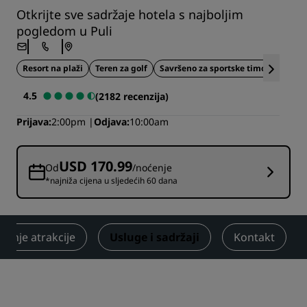
Otkrijte sve sadržaje hotela s najboljim
pogledom u Puli
Resort na plaži
Teren za golf
Savršeno za sportske timove
4.5
(2182 recenzija)
Prijava
2:00pm
Odjava
10:00am
USD 170.99
Od
/noćenje
*najniža cijena u sljedećih 60 dana
ližnje atrakcije
Usluge i sadržaji
Kontakt