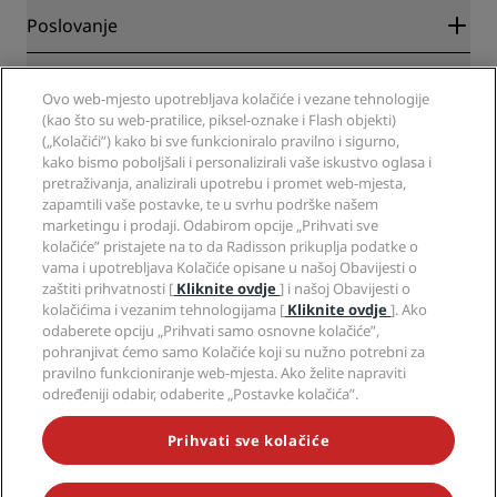
Blog
Partneri
Poslovanje
Odredišta
Putnički agenti
Novi hoteli
Radisson Hotel Group
Pravna pitanja
Aplikacija Radisson Hotels
Ovo web-mjesto upotrebljava kolačiće i vezane tehnologije
Mediji
Hoteli za sportaše
(kao što su web-pratilice, piksel-oznake i Flash objekti)
Radite u RHG-u
Centar za privatnost
Pomoć
Hoteli prilagođeni obiteljima
(„Kolačići”) kako bi sve funkcioniralo pravilno i sigurno,
Radite u PPHE-e
Pravna obavijest
Zdravlje i sigurnost
kako bismo poboljšali i personalizirali vaše iskustvo oglasa i
Radite u EHL-u
Uvjeti i odredbe programa Radisson Rewards
pretraživanja, analizirali upotrebu i promet web-mjesta,
Upozorenja za korisnike
The Club by RHG
Društveni mediji
Sporazum o uporabi web-mjesta
zapamtili vaše postavke, te u svrhu podrške našem
Kontakt
Razvojne mogućnosti
marketingu i prodaji. Odabirom opcije „Prihvati sve
Digitalna dostupnost
Često postavljana pitanja
Brendovi Radisson Hotels
Responsible Business
kolačiće” pristajete na to da Radisson prikuplja podatke o
Izjava o modernom ropstvu
Mapa stranice
vama i upotrebljava Kolačiće opisane u našoj Obavijesti o
Nabava
zaštiti prihvatnosti [
Kliknite ovdje
] i našoj Obavijesti o
kolačićima i vezanim tehnologijama [
Kliknite ovdje
]. Ako
odaberete opciju „Prihvati samo osnovne kolačiće”,
pohranjivat ćemo samo Kolačiće koji su nužno potrebni za
pravilno funkcioniranje web-mjesta. Ako želite napraviti
određeniji odabir, odaberite „Postavke kolačića”.
NIKADA NE PROPUSTITE NAJPOPULARNIJE PONUDE
Prihvati sve kolačiće