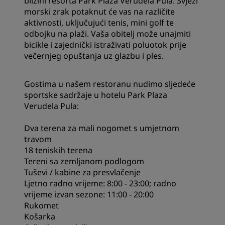
blizini resorta Park Plaza Verudela Pula. Svježi
morski zrak potaknut će vas na različite
aktivnosti, uključujući tenis, mini golf te
odbojku na plaži. Vaša obitelj može unajmiti
bicikle i zajednički istraživati poluotok prije
večernjeg opuštanja uz glazbu i ples.
Gostima u našem restoranu nudimo sljedeće
sportske sadržaje u hotelu Park Plaza
Verudela Pula:
Dva terena za mali nogomet s umjetnom
travom
18 teniskih terena
Tereni sa zemljanom podlogom
Tuševi / kabine za presvlačenje
Ljetno radno vrijeme: 8:00 - 23:00; radno
vrijeme izvan sezone: 11:00 - 20:00
Rukomet
Košarka