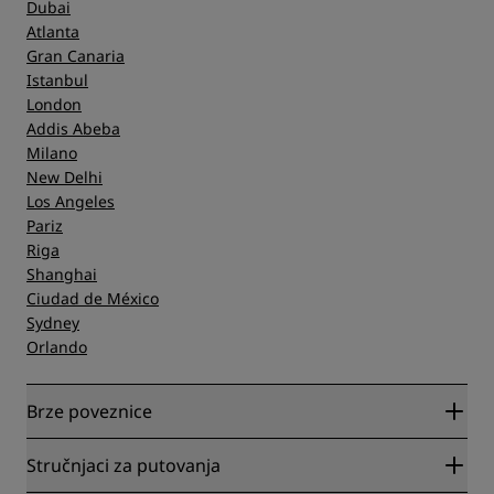
Dubai
Atlanta
Gran Canaria
Istanbul
London
Addis Abeba
Milano
New Delhi
Los Angeles
Pariz
Riga
Shanghai
Ciudad de México
Sydney
Orlando
Brze poveznice
Radisson Rewards
Stručnjaci za putovanja
Garantirano najbolja cijena online