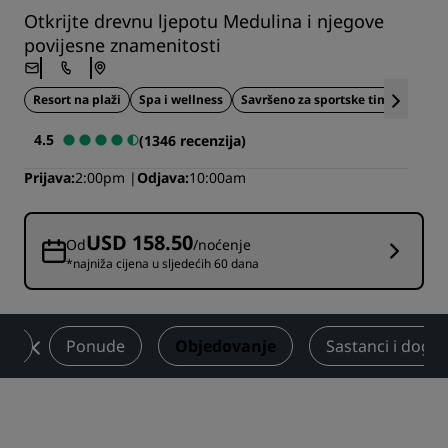
Otkrijte drevnu ljepotu Medulina i njegove
povijesne znamenitosti
Resort na plaži
Spa i wellness
Savršeno za sportske timove
4.5
(1346 recenzija)
Prijava
2:00pm
Odjava
10:00am
USD 158.50
Od
/noćenje
*najniža cijena u sljedećih 60 dana
be
Ponude
Objedovanje
Sastanci i doga