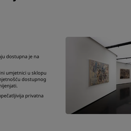
aju dostupna je na
ni umjetnici u sklopu
mjetnošću dostupnog
ijenjati.
ečatljivija privatna