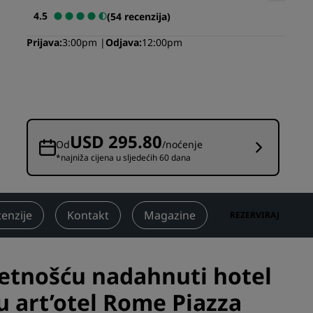
4.5
(54 recenzija)
Prostori za vjenčanja
Održivi smještaji
Prijava
3:00pm
Odjava
12:00pm
Boravci sportskih timova
Poslovni putnik
Hoteli u centru grada
Posjetite naš blog
USD 295.80
Od
/noćenje
*najniža cijena u sljedećih 60 dana
Radisson Rewards
Otkrijte program Radisson
Rewards
enzije
Kontakt
Magazine
REZERVIRAJ
Pogodnosti
Kako iskoristiti bodove
mjetnošću nadahnuti hotel
Kako zaraditi bodove
Bookers and Planners
u art’otel Rome Piazza