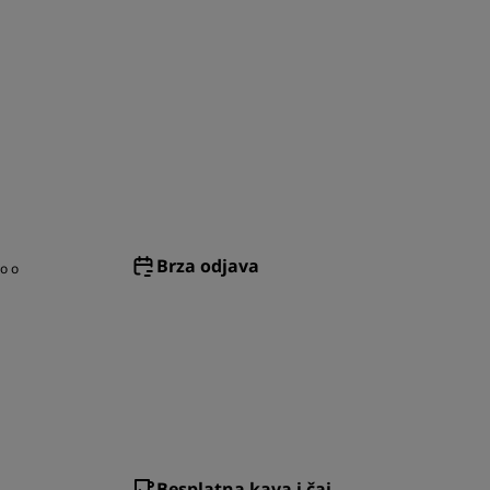
Brza odjava
o o
Besplatna kava i čaj