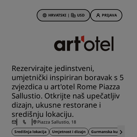
HRVATSKI
|
USD
PRIJAVA
Rewards
vacije
Hotelske ponude
Otkrijte naše ponude
Rezervirajte jedinstveni,
Prvi je put uvijek posebno
umjetnički inspiriran boravak s 5
rice
Ponude dana
zvjezdica u art'otel Rome Piazza
Rezervirajte unaprijed
Sallustio. Otkrijte naš upečatljiv
Pogledajte naše pakete
dizajn, ukusne restorane i
središnju lokaciju.
Ideje za putovanja
Piazza Sallustio, 18
s
Hoteli prilagođeni obiteljima
Središnja lokacija
Umjetnost i dizajn
Gurmanska kuhinja
stanke
Rad Pets