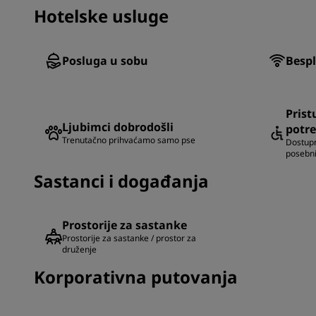
Hotelske usluge
Posluga u sobu
Bespl
Prist
Ljubimci dobrodošli
potr
Trenutačno prihvaćamo samo pse
Dostupn
posebn
Sastanci i događanja
Prostorije za sastanke
Prostorije za sastanke / prostor za
druženje
Korporativna putovanja