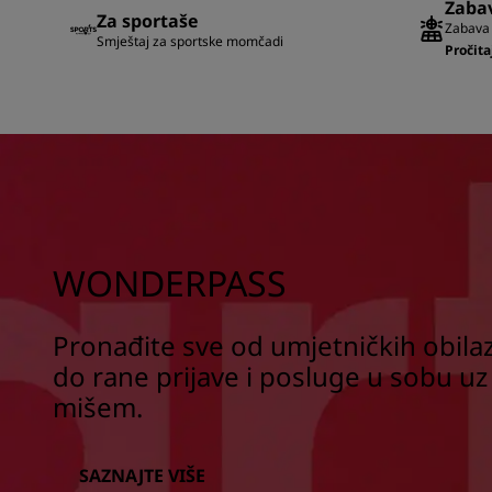
Zabav
Za sportaše
Zabava 
Smještaj za sportske momčadi
Pročita
WONDERPASS
Pronađite sve od umjetničkih obilaz
do rane prijave i posluge u sobu uz
mišem.
SAZNAJTE VIŠE