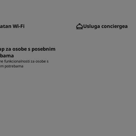
atan Wi-Fi
Usluga conciergea
up za osobe s posebnim
ebama
e funkcionalnosti za osobe s
im potrebama