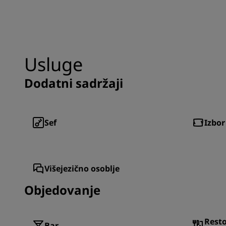
Usluge
Dodatni sadržaji
Sef
Izbor
Višejezično osoblje
Objedovanje
Resto
Bar