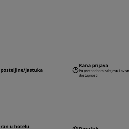
Rana prijava
 posteljine/jastuka
Po prethodnom zahtjevu i ovisn
dostupnosti
ran u hotelu
Doručak