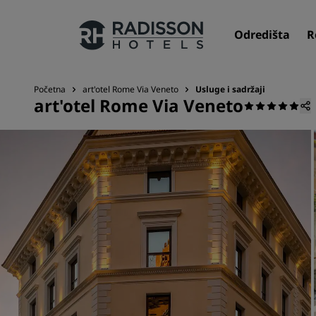
Odredišta
R
Početna
art'otel Rome Via Veneto
Usluge i sadržaji
art'otel Rome Via Veneto
Naši brendovi
Brendovi Radisson Hotels