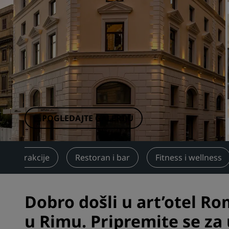
Povezani brendovi u Kini
POGLEDAJTE GALERIJU
žnje atrakcije
Restoran i bar
Fitness i wellness
Dobro došli u art’otel R
u Rimu. Pripremite se za