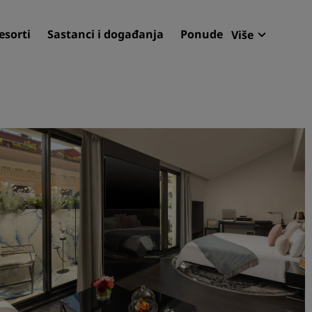
esorti
Sastanci i događanja
Ponude
Više
Radisson 
Moje rezer
Pronađite svoj hotel
Odredišta
Resorti
Apartmani s uslugom soba
Hoteli u zračnoj luci
Novi i budući hoteli
Sastanke i događanja
Otkrijte Radisson Meeting
Rezervirajte prostor za sa