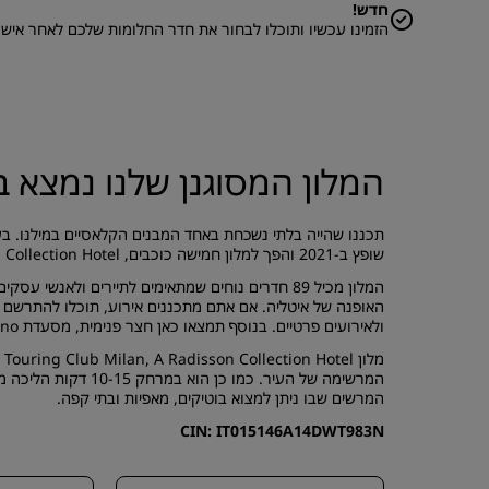
חדש!
הזמינו עכשיו ותוכלו לבחור את חדר החלומות שלכם לאחר אישור ההזמנה. תקבלו הזמנה לבחור את
המלון המסוגנן שלנו נמצא ב
שופץ ב-2021 והפך למלון חמישה כוכבים, Palazzo Touring Club Milan, A Radisson Collection Hotel.
המלון מכיל 89 חדרים נוחים שמתאימים לתיירים ולאנ
האופנה של איטליה. אם אתם מתכננים אירוע, תוכלו להתרשם 
ולאירועים פרטיים. בנוסף תמצאו כאן חצר פנימית, מסעדת Bistrot Bertarelli 1894 Milano וספא מרגיע.
המרשים שבו ניתן למצוא בוטיקים, מאפיות ובתי קפה.
CIN: IT015146A14DWT983N