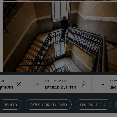
בקשת הצעת מחיר
יעדים לאירועים
פתרונות לתעשייה
חיפוש טיסות
חיפוש טיסות
הצגת הגלריה
אוכל
חיפוש מסעדה
אוט
חדרים ואורחים
תערי
חדר 1, 2 מבוגרים
התעריף 
שירותים דיגיטליים
אפליקציית Radisson Hotels
ישיבות ואירועים
כושר ובריאות מנטלית
מבצעים