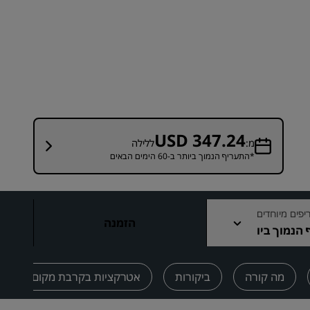
מקומות לחתונה
שהות בת קיימא
שהיות של קבוצות ספורט
נוסע למטרת עסקים
מלונות במרכז העיר
בקר בבלוג שלנו
USD 347.24
מ:
ללילה
*התעריף הנמוך ביותר ב-60 הימים הבאים
Radisson Rewards
גלו את Radisson Rewards
יתרונות
פים מיוחדים
הזמנה
הנמוך ביו
כיצד להשתמש בנקודות
תר הזמין
איך לצבור נקודות
מבקרים ומתכננים
מה קורה
ביקורות
אטרקציות בקרבת מקום