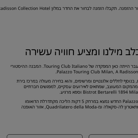
 החדר במלון Palazzo Touring Club Milan, A Radisson Collection Hotel
לב מילנו ומציע חוויה עשירה
תכננו שהייה בלתי נשכחת באחד המבנים הקלאסיים במילנו. בעבר הייתה כאן המפקדה של Touring Club Italiano. המבנה ההיסטורי
שי עסקים, בנוסף לחללים אלגנטיים ומרשימים, והוא בחירה מעולה במרכז בירת
מהמקום המעוצב, שמתאים לאירועים עסקיים, למפגשים חברתיים
מלון Palazzo Touring Club Milan, A Radisson Collection Hotel החדש נמצא במרחק 5 דקות הליכה מקתדרלת הדואומו
המרשימה של העיר. כמו כן הוא במרחק 10-15 דקות הליכה מתאטרון לה-סקאלה ומ-Quadrilatero della Moda, אזור האופנה