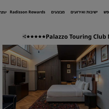
פש
ישיבות ואירועים
מבצעים
Radisson Rewards
יותר
Palazzo Touring Club 
חיפוש מלון
יעדים
אתרי נופש
דירות שירות
מלונות בשדה תעופה
מלונות חדשים ושיתווספו בקרוב
פגישות ואירועים
גלו את Radisson Meetings
הזמינו מקום לפגישה