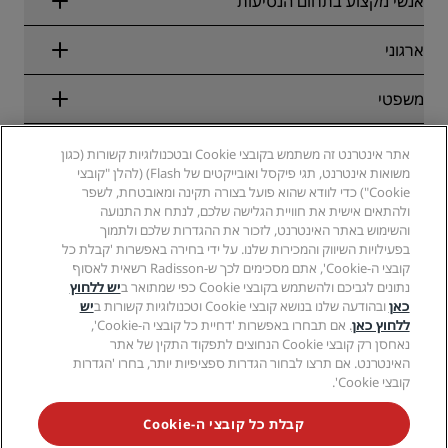
אנשי מקצוע בתחום הנסיעות
הבטחת התעריף המקוון הטוב ביותר
בלוג
שותפים
ארגוני
יעדים
סוכני נסיעות
מלונות חדשים והמלונות שבדרך
Radisson Hotel Group
משפטי
Radisson Hotels APP
מדיה
מלונות מאושרים לספורט
קריירות ב-RHG
מרכז הפרטיות
עזרה
מלונות ידידותיים למשפחות
אתר אינטרנט זה משתמש בקובצי Cookie ובטכנולוגיות קשורות (כגון
קריירות ב-PPHE
הודעה משפטית
בריאות ובטיחות
משואות אינטרנט, תגי פיקסל ואובייקטים של Flash) (להלן "קובצי
קריירות ב-EHL
תנאים והתניות של Radisson Rewards
התראות לצרכנים
Cookie") כדי לוודא שהוא פועל בצורה תקינה ומאובטחת, לשפר
The Club by RHG
מדיה חברתית
הסכם שימוש באתר
ולהתאים אישית את חוויית הגלישה שלכם, לנתח את התנועה
איש קשר
הזדמנויות פיתוח
והשימוש באתר האינטרנט, לזכור את ההגדרות שלכם ולתמוך
נגישות דיגיטלית
שאלות נפוצות
מותגים של Radisson Hotels
עסק אחראי
בפעילויות השיווק והמכירות שלנו. על ידי בחירה באפשרות 'קבלת כל
הצהרת עבדות מודרנית
מפת אתר
קובצי ה-Cookie', אתם מסכימים לכך ש-Radisson רשאית לאסוף
רכש
נתונים לגביכם ולהשתמש בקובצי Cookie כפי שמתואר ב
יש ללחוץ
כאן
ובהודעה שלנו בנושא קובצי Cookie וטכנולוגיות קשורות ב
יש
ללחוץ כאן
. אם תבחרו באפשרות 'דחיית כל קובצי ה-Cookie',
נאחסן רק קובצי Cookie הנחוצים לתפקוד התקין של אתר
האינטרנט. אם תרצו לבחור הגדרות ספציפיות יותר, בחרו 'הגדרות
קובצי Cookie'.
לעולם אל תחמיצו את המבצעים הפופולריים ביותר שלנו
קבלת כל קובצי ה-Cookie