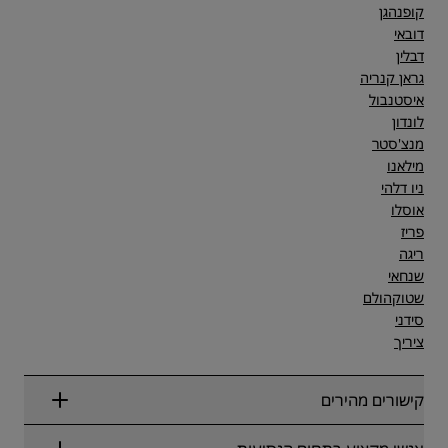
קופנהגן
דובאי
דבלין
גראן קנריה
איסטנבול
לונדון
מנצ'סטר
מילאנו
ניו דלהי
אוסלו
פריז
ריגה
שנחאי
שטוקהולם
סידני
ציריך
קישורים מהירים
Radisson Rewards