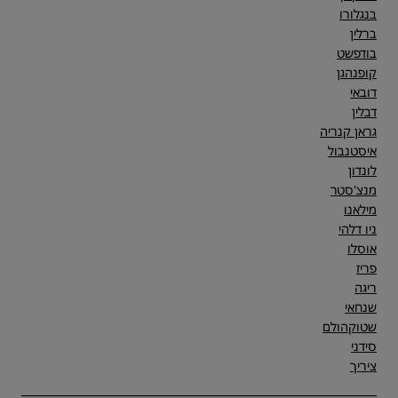
בנגלורו
ברלין
בודפשט
קופנהגן
דובאי
דבלין
גראן קנריה
איסטנבול
לונדון
מנצ'סטר
מילאנו
ניו דלהי
אוסלו
פריז
ריגה
שנחאי
שטוקהולם
סידני
ציריך