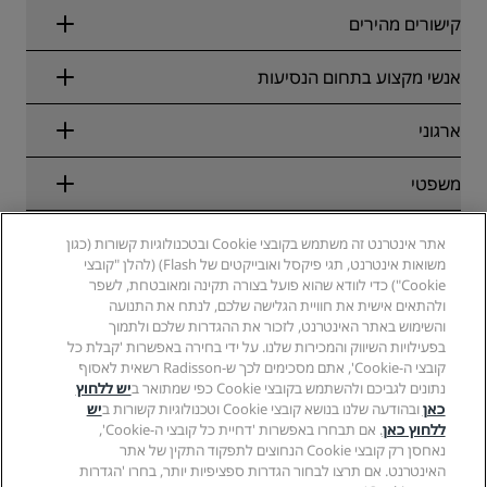
קישורים מהירים
Radisson Rewards
אנשי מקצוע בתחום הנסיעות
הבטחת התעריף המקוון הטוב ביותר
בלוג
שותפים
ארגוני
יעדים
סוכני נסיעות
מלונות חדשים והמלונות שבדרך
Radisson Hotel Group
משפטי
Radisson Hotels APP
מדיה
מלונות מאושרים לספורט
קריירות ב-RHG
מרכז הפרטיות
עזרה
מלונות ידידותיים למשפחות
אתר אינטרנט זה משתמש בקובצי Cookie ובטכנולוגיות קשורות (כגון
קריירות ב-PPHE
הודעה משפטית
בריאות ובטיחות
משואות אינטרנט, תגי פיקסל ואובייקטים של Flash) (להלן "קובצי
קריירות ב-EHL
תנאים והתניות של Radisson Rewards
התראות לצרכנים
Cookie") כדי לוודא שהוא פועל בצורה תקינה ומאובטחת, לשפר
The Club by RHG
מדיה חברתית
הסכם שימוש באתר
ולהתאים אישית את חוויית הגלישה שלכם, לנתח את התנועה
איש קשר
הזדמנויות פיתוח
והשימוש באתר האינטרנט, לזכור את ההגדרות שלכם ולתמוך
נגישות דיגיטלית
שאלות נפוצות
מותגים של Radisson Hotels
עסק אחראי
בפעילויות השיווק והמכירות שלנו. על ידי בחירה באפשרות 'קבלת כל
הצהרת עבדות מודרנית
מפת אתר
קובצי ה-Cookie', אתם מסכימים לכך ש-Radisson רשאית לאסוף
רכש
נתונים לגביכם ולהשתמש בקובצי Cookie כפי שמתואר ב
יש ללחוץ
כאן
ובהודעה שלנו בנושא קובצי Cookie וטכנולוגיות קשורות ב
יש
ללחוץ כאן
. אם תבחרו באפשרות 'דחיית כל קובצי ה-Cookie',
נאחסן רק קובצי Cookie הנחוצים לתפקוד התקין של אתר
האינטרנט. אם תרצו לבחור הגדרות ספציפיות יותר, בחרו 'הגדרות