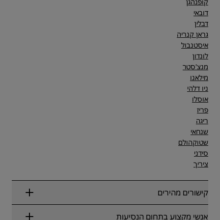
קופנהגן
דובאי
דבלין
גראן קנריה
איסטנבול
לונדון
מנצ'סטר
מילאנו
ניו דלהי
אוסלו
פריז
ריגה
שנחאי
שטוקהולם
סידני
ציריך
קישורים מהירים
Radisson Rewards
אנשי מקצוע בתחום הנסיעות