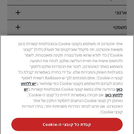
הבטחת התעריף המקוון הטוב ביותר
בלוג
שותפים
ארגוני
יעדים
סוכני נסיעות
מלונות חדשים והמלונות שבדרך
Radisson Hotel Group
משפטי
Radisson Hotels APP
מדיה
מלונות מאושרים לספורט
קריירות ב-RHG
מרכז הפרטיות
עזרה
מלונות ידידותיים למשפחות
אתר אינטרנט זה משתמש בקובצי Cookie ובטכנולוגיות קשורות (כגון
קריירות ב-PPHE
הודעה משפטית
בריאות ובטיחות
משואות אינטרנט, תגי פיקסל ואובייקטים של Flash) (להלן "קובצי
קריירות ב-EHL
תנאים והתניות של Radisson Rewards
התראות לצרכנים
Cookie") כדי לוודא שהוא פועל בצורה תקינה ומאובטחת, לשפר
The Club by RHG
מדיה חברתית
הסכם שימוש באתר
ולהתאים אישית את חוויית הגלישה שלכם, לנתח את התנועה
איש קשר
הזדמנויות פיתוח
והשימוש באתר האינטרנט, לזכור את ההגדרות שלכם ולתמוך
נגישות דיגיטלית
שאלות נפוצות
מותגים של Radisson Hotels
עסק אחראי
בפעילויות השיווק והמכירות שלנו. על ידי בחירה באפשרות 'קבלת כל
הצהרת עבדות מודרנית
מפת אתר
קובצי ה-Cookie', אתם מסכימים לכך ש-Radisson רשאית לאסוף
רכש
נתונים לגביכם ולהשתמש בקובצי Cookie כפי שמתואר ב
יש ללחוץ
כאן
ובהודעה שלנו בנושא קובצי Cookie וטכנולוגיות קשורות ב
יש
ללחוץ כאן
. אם תבחרו באפשרות 'דחיית כל קובצי ה-Cookie',
נאחסן רק קובצי Cookie הנחוצים לתפקוד התקין של אתר
האינטרנט. אם תרצו לבחור הגדרות ספציפיות יותר, בחרו 'הגדרות
קובצי Cookie'.
לעולם אל תחמיצו את המבצעים הפופולריים ביותר שלנו
קבלת כל קובצי ה-Cookie