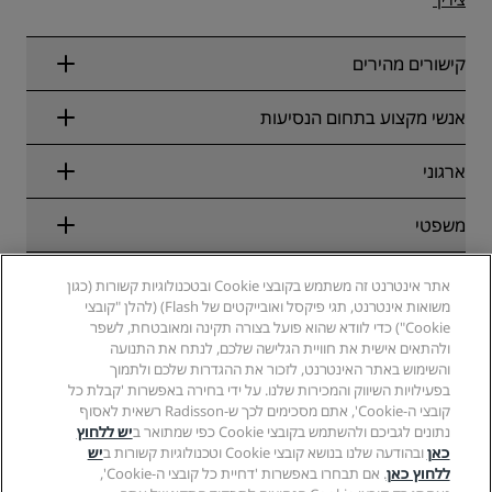
קישורים מהירים
Radisson Rewards
אנשי מקצוע בתחום הנסיעות
הבטחת התעריף המקוון הטוב ביותר
בלוג
שותפים
ארגוני
יעדים
סוכני נסיעות
מלונות חדשים והמלונות שבדרך
Radisson Hotel Group
משפטי
Radisson Hotels APP
מדיה
מלונות מאושרים לספורט
קריירות ב-RHG
מרכז הפרטיות
עזרה
מלונות ידידותיים למשפחות
אתר אינטרנט זה משתמש בקובצי Cookie ובטכנולוגיות קשורות (כגון
קריירות ב-PPHE
הודעה משפטית
בריאות ובטיחות
משואות אינטרנט, תגי פיקסל ואובייקטים של Flash) (להלן "קובצי
קריירות ב-EHL
תנאים והתניות של Radisson Rewards
התראות לצרכנים
Cookie") כדי לוודא שהוא פועל בצורה תקינה ומאובטחת, לשפר
The Club by RHG
מדיה חברתית
הסכם שימוש באתר
ולהתאים אישית את חוויית הגלישה שלכם, לנתח את התנועה
איש קשר
הזדמנויות פיתוח
והשימוש באתר האינטרנט, לזכור את ההגדרות שלכם ולתמוך
נגישות דיגיטלית
שאלות נפוצות
מותגים של Radisson Hotels
עסק אחראי
בפעילויות השיווק והמכירות שלנו. על ידי בחירה באפשרות 'קבלת כל
הצהרת עבדות מודרנית
מפת אתר
קובצי ה-Cookie', אתם מסכימים לכך ש-Radisson רשאית לאסוף
רכש
נתונים לגביכם ולהשתמש בקובצי Cookie כפי שמתואר ב
יש ללחוץ
כאן
ובהודעה שלנו בנושא קובצי Cookie וטכנולוגיות קשורות ב
יש
ללחוץ כאן
. אם תבחרו באפשרות 'דחיית כל קובצי ה-Cookie',