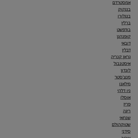
אמסטרדם
בנגקוק
בנגלורו
ברלין
בודפשט
קופנהגן
דובאי
דבלין
גראן קנריה
איסטנבול
לונדון
מנצ'סטר
מילאנו
ניו דלהי
אוסלו
פריז
ריגה
שנחאי
שטוקהולם
סידני
ציריך