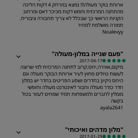
ארוחת בוקר מעולה!!! נמצא במרחק 4 דקות הליכה
מהתחנה המרכזית וחמש דקות מכיכר דאם ומרחוב
הקניות הראשי כך שבכלל לא צריך תחבורה ציבורית.
תמורה מושלמת למחיר
Noalevyy
חדרים
"
פעם שנייה במלון-מעולה
"
2017-04-17
מיקום,אווירה,יחס,קרוב לתחנה המרכזית למי שרוצה
תמורה
לעשות טיולים מחוץ לעיר ארוחת הבוקר מעולה וגם
היחס ניקיון בחדרים ושפע הפריטים בחדר יש במלון
איכות השינה
חדר כודר מעולה וחבור לאינטרנט מעולה וחופשי
מומלץ לחברים ולמשפחות תמיד שמחים לעזור בכול
בקשה
מקום
ayala2641
חדרים
מידת ניקיון
"
מלון מדהים ואיכותי
"
2017-01-29