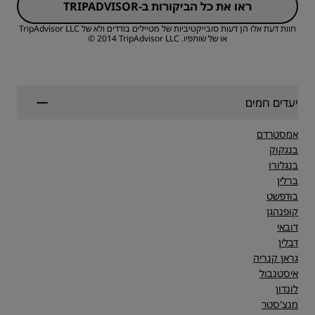
ראו את כל הביקורות ב-TRIPADVISOR
איכות השינה
חוות דעת אלו הן דעות סובייקטיביות של מטיילים בודדים ולא של TripAdvisor LLC
או של שותפיו.
TripAdvisor LLC‏ ‏2014 ©
שירות
יעדים חמים
אמסטרדם
בנגקוק
בנגלורו
ברלין
בודפשט
קופנהגן
דובאי
דבלין
גראן קנריה
איסטנבול
לונדון
מנצ'סטר