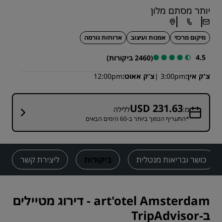
יותר מסתם מלון
מיקום מרכזי
אמנות ועיצוב
ארוחות גורמה
4.5
(2460 ביקורות)
צ'ק אין
3:00pm
צ'ק אאוט
12:00pm
USD 231.63
מ:
ללילה
*התעריף הנמוך ביותר ב-60 הימים הבאים
כושר ובריאות מנטלית
ביקורות
ליצירת קשר
art'otel Amsterdam
-
דירוג מטיילים
ב-TripAdvisor