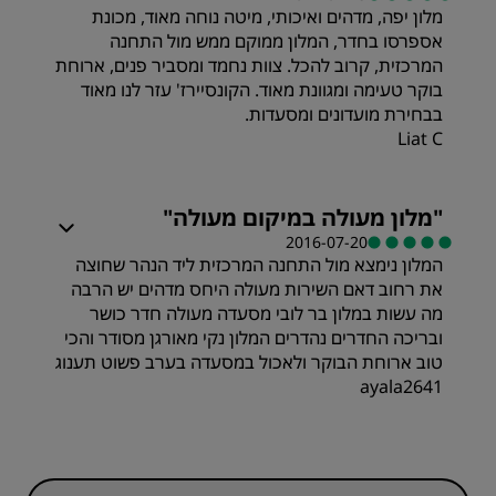
מלון יפה, מדהים ואיכותי, מיטה נוחה מאוד, מכונת
תמורה
שירות
אספרסו בחדר, המלון ממוקם ממש מול התחנה
המרכזית, קרוב להכל. צוות נחמד ומסביר פנים, ארוחת
שירות
בוקר טעימה ומגוונת מאוד. הקונסיירז' עזר לנו מאוד
בבחירת מועדונים ומסעדות.
Liat C
תמורה
"
מלון מעולה במיקום מעולה
"
2016-07-20
המלון נימצא מול התחנה המרכזית ליד הנהר שחוצה
איכות השינה
את רחוב דאם השירות מעולה היחס מדהים יש הרבה
מה עשות במלון בר לובי מסעדה מעולה חדר כושר
שירות
ובריכה החדרים נהדרים המלון נקי מאורגן מסודר והכי
טוב ארוחת הבוקר ולאכול במסעדה בערב פשוט תענוג
ayala2641
תמורה