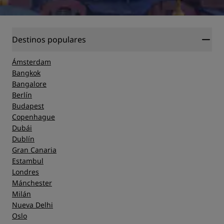
Destinos populares
Ámsterdam
Bangkok
Bangalore
Berlín
Budapest
Copenhague
Dubái
Dublín
Gran Canaria
Estambul
Londres
Mánchester
Milán
Nueva Delhi
Oslo