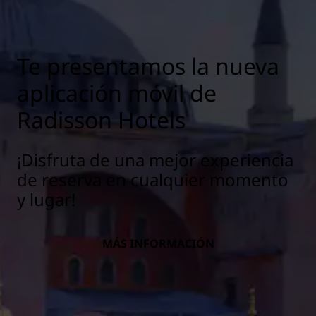
Te presentamos la nueva
aplicación móvil de
Radisson Hotels
¡Disfruta de una mejor experiencia
de reserva en cualquier momento
y lugar!
MÁS INFORMACIÓN