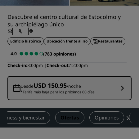
Descubre el centro cultural de Estocolmo y
su archipiélago único
Edificio histórico
Ubicación frente al río
Restaurantes
4.0
(783 opiniones)
Check-in
3:00pm
Check-out
12:00pm
USD 150.95
Desde
/noche
*Tarifa más baja para los próximos 60 días
Fitness y bienestar
Ofertas
Opiniones
P