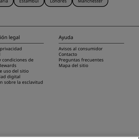
aria
Estambul
Londres
Mánchester
ión legal
Ayuda
 privacidad
Avisos al consumidor
l
Contacto
y condiciones de
Preguntas frecuentes
Rewards
Mapa del sitio
 uso del sitio
dad digital
n sobre la esclavitud