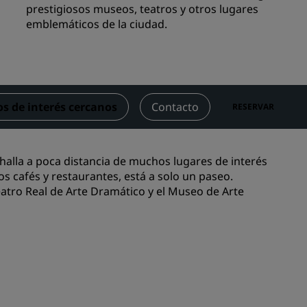
prestigiosos museos, teatros y otros lugares
niones
Espacios para celebración de
emblemáticos de la ciudad.
bodas
Estancias sostenibles
Estancias para equipos
deportivos
s de interés cercanos
Contacto
RESERVAR
Viajeros de negocios
Hoteles en el centro de la ciudad
Visita nuestro blog
 halla a poca distancia de muchos lugares de interés
os cafés y restaurantes, está a solo un paseo.
Radisson Rewards
tro Real de Arte Dramático y el Museo de Arte
Descubre Radisson Rewards
Ventajas
Cómo utilizar los puntos
els
Cómo obtener puntos
Bookers and Planners