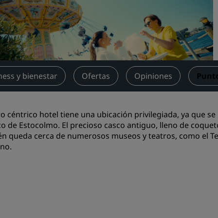
Reserva un espacio de reu
Solicita un presupuesto
Destinos para eventos
Soluciones sectoriales
ness y bienestar
Ofertas
Opiniones
Punto
Buscar vuelos
Buscar vuelos
o céntrico hotel tiene una ubicación privilegiada, ya que se
ico de Estocolmo. El precioso casco antiguo, lleno de coquet
Restaurantes
n queda cerca de numerosos museos y teatros, como el Tea
no.
Buscar restaurantes
Servicios digitales
Aplicación de Radisson Hot