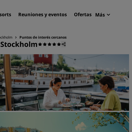
sorts
Reuniones y eventos
Ofertas
Más
Radisson R
Mis reserva
tockholm
Puntos de interés cercanos
, Stockholm
Encuentra tu hotel
Destinos
Resorts
Apartahoteles
Hoteles en el aeropuerto
Hoteles nuevos y de próxi
apertura
Reuniones y eventos
Descubre Radisson Meetin