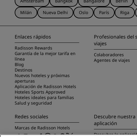
Ámsterdam
Bangkok
Bangalore
Berlín
Milán
Nueva Delhi
Oslo
París
Riga
Enlaces rápidos
Profesionales del 
viajes
Radisson Rewards
Garantía de la mejor tarifa en
Colaboradores
línea
Agentes de viajes
Blog
Destinos
Nuevos hoteles y próximas
aperturas
Aplicación de Radisson Hotels
Hoteles Sports Approved
Hoteles ideales para familias
Salud y seguridad
Redes sociales
Descubre nuestra
aplicación
Marcas de Radisson Hotels
Descubre la aplicaci