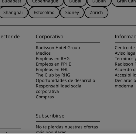
Budapest
Copenhague
Dubái
Dublín
Gran Can
Shanghái
Estocolmo
Sídney
Zúrich
sector de
Corporativo
Informac
Radisson Hotel Group
Centro de
Medios
Aviso lega
Empleos en RHG
Términos 
Empleos en PPHE
Radisson 
Empleos en EHL
Acuerdo de
The Club by RHG
Accesibili
Oportunidades de desarrollo
Declaració
Responsabilidad social
moderna
corporativa
Compras
Subscribirse
No te pierdas nuestras ofertas
más populares
ón de