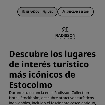
ESPAÑOL
|
USD
INICIAR SESIÓN
ewards
s
Ofertas de hotel
Descubre nuestras ofertas
Descubre los lugares
A la primera va la vencida
de interés turístico
Ofertas especiales
Reservar con antelación
más icónicos de
ma
Consultar nuestros paquetes
Estocolmo
Ideas de viaje
Durante tu estancia en el Radisson Collection
Hotel, Stockholm, descubre atractivos turísticos
Hoteles para familias
gs
inolvidables, incluido el fascinante casco antiguo,
Rad Pets