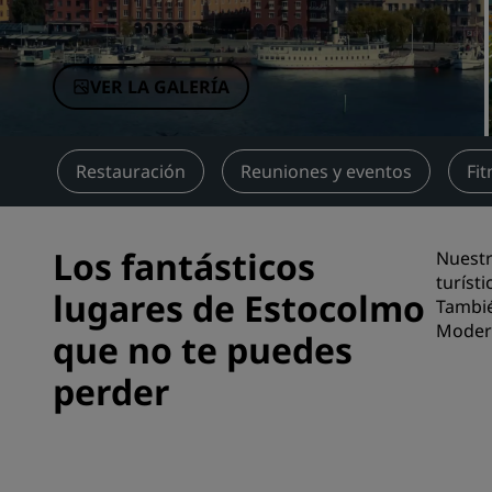
Marcas afiliadas en China
VER LA GALERÍA
ios
Restauración
Reuniones y eventos
Fit
Los fantásticos
Nuestr
turíst
lugares de Estocolmo
Tambié
Moder
que no te puedes
perder