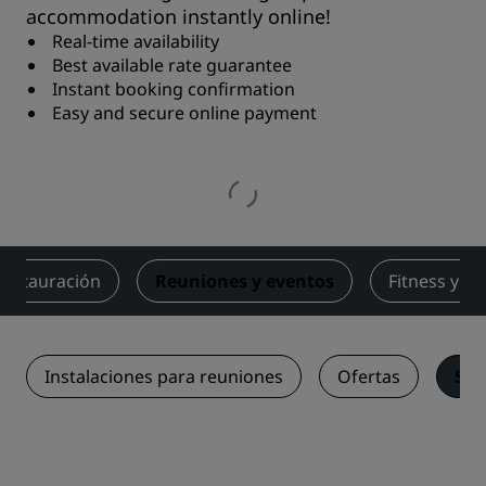
accommodation instantly online!
Real-time availability
Best available rate guarantee
Instant booking confirmation
Easy and secure online payment
Restauración
Reuniones y eventos
Fitness y bi
Instalaciones para reuniones
Ofertas
Sos