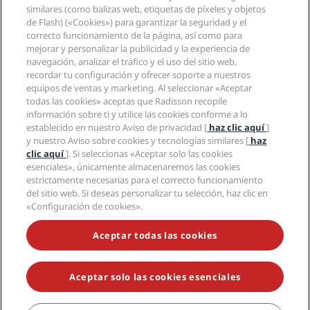
Nuevos hoteles y próximas aperturas
Radisson Hotel Group
Información legal
similares (como balizas web, etiquetas de píxeles y objetos
Aplicación de Radisson Hotels
Medios
de Flash) («Cookies») para garantizar la seguridad y el
Hoteles Sports Approved
correcto funcionamiento de la página, así como para
Empleos en RHG
Centro de privacidad
Ayuda
Hoteles ideales para familias
mejorar y personalizar la publicidad y la experiencia de
Empleos en PPHE
Aviso legal
Salud y seguridad
navegación, analizar el tráfico y el uso del sitio web,
Empleos en EHL
Términos y condiciones de Radisson Rewards
Avisos al consumidor
recordar tu configuración y ofrecer soporte a nuestros
The Club by RHG
Redes sociales
Acuerdo de uso del sitio
equipos de ventas y marketing. Al seleccionar «Aceptar
Contacto
Oportunidades de desarrollo
todas las cookies» aceptas que Radisson recopile
Accesibilidad digital
Preguntas frecuentes
Marcas de Radisson Hotels
Responsabilidad social corporativa
información sobre ti y utilice las cookies conforme a lo
Declaración sobre la esclavitud moderna
Mapa del sitio
establecido en nuestro Aviso de privacidad [
haz clic aquí
]
Compras
y nuestro Aviso sobre cookies y tecnologías similares [
haz
clic aquí
]. Si seleccionas «Aceptar solo las cookies
esenciales», únicamente almacenaremos las cookies
estrictamente necesarias para el correcto funcionamiento
del sitio web. Si deseas personalizar tu selección, haz clic en
«Configuración de cookies».
NO TE PIERDAS NUESTRAS OFERTAS MÁS POPULARES
Aceptar todas las cookies
Aceptar solo las cookies esenciales
© 2026 Radisson Hotel Group.
Todos los derechos reservados. RHG
Radisson Hotel Group, Radisson, Radisson RED, Radisson Blu, Radisson
Collection, Radisson Individuals, Park Plaza, Park Inn, Country Inn &