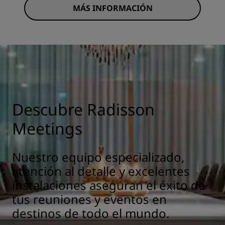
MÁS INFORMACIÓN
Descubre Radisson
Meetings
Nuestro equipo especializado,
atención al detalle y excelentes
instalaciones aseguran el éxito de
tus reuniones y eventos en
destinos de todo el mundo.