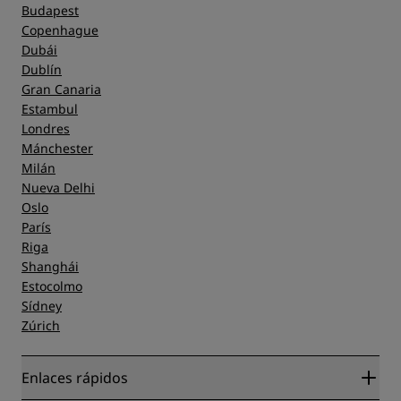
Budapest
Copenhague
Dubái
Dublín
Gran Canaria
Estambul
Londres
Mánchester
Milán
Nueva Delhi
Oslo
París
Riga
Shanghái
Estocolmo
Sídney
Zúrich
Enlaces rápidos