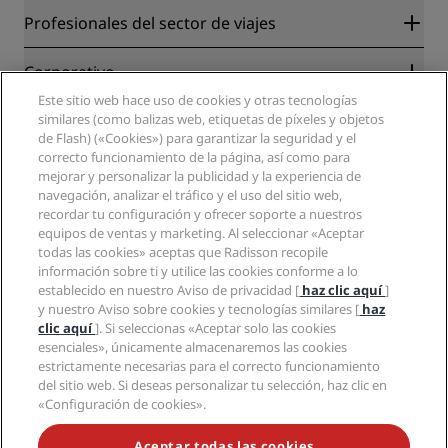
Radisson Rewards
Profesionales del sector de viajes
Garantía de la mejor tarifa en línea
Blog
Colaboradores
Corporativo
Destinos
Agentes de viajes
Este sitio web hace uso de cookies y otras tecnologías
Nuevos hoteles y próximas aperturas
Radisson Hotel Group
Información legal
similares (como balizas web, etiquetas de píxeles y objetos
Aplicación de Radisson Hotels
Medios
de Flash) («Cookies») para garantizar la seguridad y el
Hoteles Sports Approved
correcto funcionamiento de la página, así como para
Empleos en RHG
Centro de privacidad
Ayuda
Hoteles ideales para familias
mejorar y personalizar la publicidad y la experiencia de
Empleos en PPHE
Aviso legal
Salud y seguridad
navegación, analizar el tráfico y el uso del sitio web,
Empleos en EHL
Términos y condiciones de Radisson Rewards
Avisos al consumidor
recordar tu configuración y ofrecer soporte a nuestros
The Club by RHG
Redes sociales
Acuerdo de uso del sitio
equipos de ventas y marketing. Al seleccionar «Aceptar
Contacto
Oportunidades de desarrollo
todas las cookies» aceptas que Radisson recopile
Accesibilidad digital
Preguntas frecuentes
Marcas de Radisson Hotels
Responsabilidad social corporativa
información sobre ti y utilice las cookies conforme a lo
Declaración sobre la esclavitud moderna
Mapa del sitio
establecido en nuestro Aviso de privacidad [
haz clic aquí
]
Compras
y nuestro Aviso sobre cookies y tecnologías similares [
haz
clic aquí
]. Si seleccionas «Aceptar solo las cookies
esenciales», únicamente almacenaremos las cookies
estrictamente necesarias para el correcto funcionamiento
del sitio web. Si deseas personalizar tu selección, haz clic en
«Configuración de cookies».
NO TE PIERDAS NUESTRAS OFERTAS MÁS POPULARES
Aceptar todas las cookies