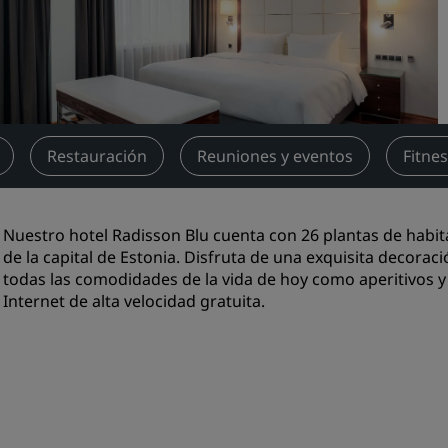
Reserva un espacio de reu
Solicita un presupuesto
Destinos para eventos
Soluciones sectoriales
Restauración
Reuniones y eventos
Fitnes
Buscar vuelos
Buscar vuelos
Nuestro hotel Radisson Blu cuenta con 26 plantas de habit
de la capital de Estonia. Disfruta de una exquisita decora
Restaurantes
todas las comodidades de la vida de hoy como aperitivos y
Internet de alta velocidad gratuita.
Buscar restaurantes
Servicios digitales
Aplicación de Radisson Hot