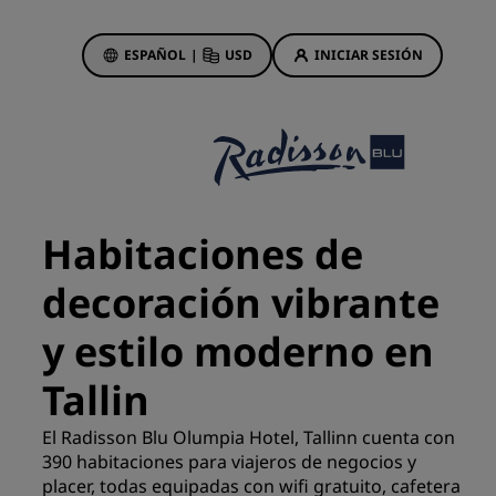
ESPAÑOL
|
USD
INICIAR SESIÓN
ewards
s
Ofertas de hotel
Descubre nuestras ofertas
Habitaciones de
A la primera va la vencida
decoración vibrante
Ofertas especiales
Reservar con antelación
y estilo moderno en
ma
Consultar nuestros paquetes
Tallin
Ideas de viaje
El Radisson Blu Olumpia Hotel, Tallinn cuenta con
390 habitaciones para viajeros de negocios y
Hoteles para familias
gs
placer, todas equipadas con wifi gratuito, cafetera
Rad Pets