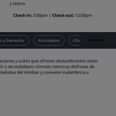
y tetera.
niones
Espacios para celebración de
bodas
Check-in
3:00pm
Check-out
12:00pm
Estancias sostenibles
Estancias para equipos
deportivos
s y bienestar
Actividades
Ofertas
Opinio
RESERVAR
Viajeros de negocios
Hoteles en el centro de la ciudad
Visita nuestro blog
aciones y suites que ofrecen deslumbrantes vistas
ción y de mobiliario cómodo mientras disfrutas de
Radisson Rewards
 bebidas del minibar y conexión inalámbrica a
Descubre Radisson Rewards
Ventajas
Cómo utilizar los puntos
els
Cómo obtener puntos
Bookers and Planners