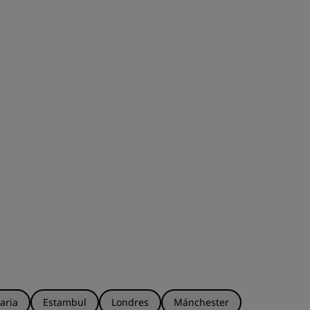
aria
Estambul
Londres
Mánchester