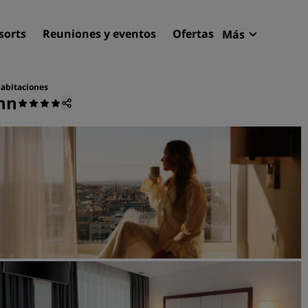
sorts
Reuniones y eventos
Ofertas
Más
Radisson R
Mis reserva
abitaciones
inn
Encuentra tu hotel
Destinos
Resorts
Apartahoteles
Hoteles en el aeropuerto
Hoteles nuevos y de próxi
apertura
Reuniones y eventos
Descubre Radisson Meetin