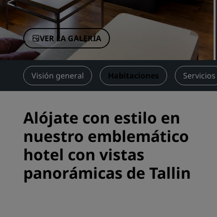
Marcas afiliadas en China
VER LA GALERÍA
Visión general
Habitaciones
Servicios
Alójate con estilo en
nuestro emblemático
hotel con vistas
panorámicas de Tallin