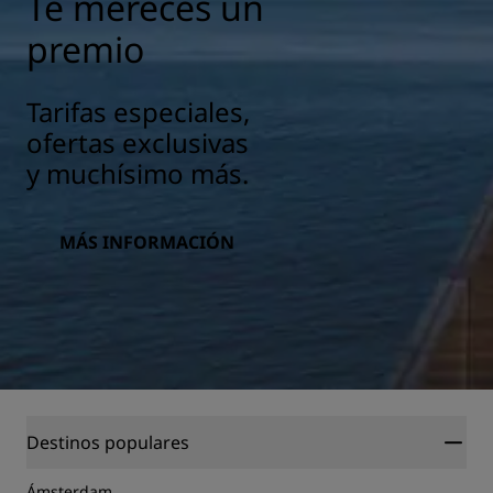
Te mereces un
premio
Tarifas especiales,
ofertas exclusivas
y muchísimo más.
MÁS INFORMACIÓN
Destinos populares
Ámsterdam