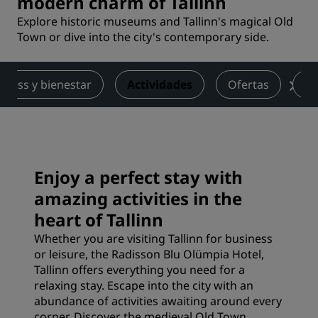
modern charm of Tallinn
Explore historic museums and Tallinn's magical Old
Town or dive into the city's contemporary side.
itness y bienestar
Actividades
Ofertas
Op
Enjoy a perfect stay with
amazing activities in the
heart of Tallinn
Whether you are visiting Tallinn for business
or leisure, the Radisson Blu Olümpia Hotel,
Tallinn offers everything you need for a
relaxing stay. Escape into the city with an
abundance of activities awaiting around every
corner. Discover the medieval Old Town,