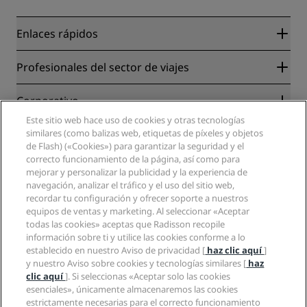
Enlaces rápidos
Radisson Rewards
Profesionales del sector de viajes
Garantía de la mejor tarifa en línea
Blog
Colaboradores
Corporativo
Destinos
Agentes de viajes
Este sitio web hace uso de cookies y otras tecnologías
Nuevos hoteles y próximas aperturas
Radisson Hotel Group
Información legal
similares (como balizas web, etiquetas de píxeles y objetos
Aplicación de Radisson Hotels
Medios
de Flash) («Cookies») para garantizar la seguridad y el
Hoteles Sports Approved
correcto funcionamiento de la página, así como para
Empleos en RHG
Centro de privacidad
Ayuda
Hoteles ideales para familias
mejorar y personalizar la publicidad y la experiencia de
Empleos en PPHE
Aviso legal
Salud y seguridad
navegación, analizar el tráfico y el uso del sitio web,
Empleos en EHL
Términos y condiciones de Radisson Rewards
Avisos al consumidor
recordar tu configuración y ofrecer soporte a nuestros
The Club by RHG
Redes sociales
Acuerdo de uso del sitio
equipos de ventas y marketing. Al seleccionar «Aceptar
Contacto
Oportunidades de desarrollo
todas las cookies» aceptas que Radisson recopile
Accesibilidad digital
Preguntas frecuentes
Marcas de Radisson Hotels
Responsabilidad social corporativa
información sobre ti y utilice las cookies conforme a lo
Declaración sobre la esclavitud moderna
Mapa del sitio
establecido en nuestro Aviso de privacidad [
haz clic aquí
]
Compras
y nuestro Aviso sobre cookies y tecnologías similares [
haz
clic aquí
]. Si seleccionas «Aceptar solo las cookies
esenciales», únicamente almacenaremos las cookies
estrictamente necesarias para el correcto funcionamiento