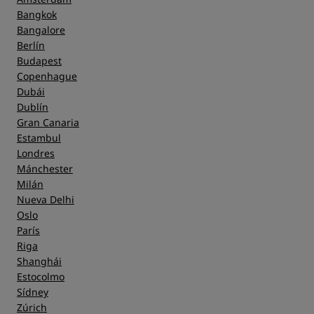
Bangkok
Bangalore
Berlín
Budapest
Copenhague
Dubái
Dublín
Gran Canaria
Estambul
Londres
Mánchester
Milán
Nueva Delhi
Oslo
París
Riga
Shanghái
Estocolmo
Sídney
Zúrich