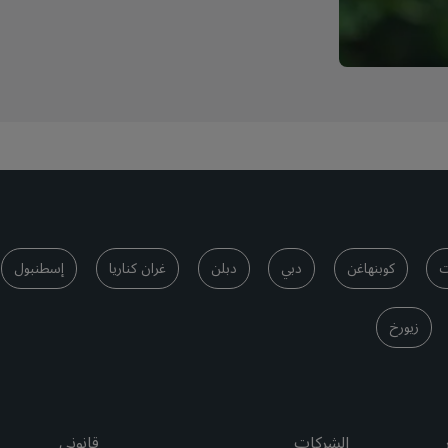
ت
كوبنهاغن
دبي
دبلن
غران كناريا
إسطنبول
زيورخ
الشركات
قانوني