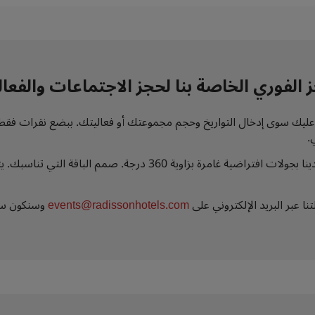
حجز الفوري الخاصة بنا لحجز الاجتماعات والف
، ما عليك سوى إدخال التواريخ وحجم مجموعتك أو فعاليتك. ببضع نقرات ف
.
استكشف المساحات المخصصة للفعاليات وغرف النوم لدينا بجولات افترا
 عبر البريد الإلكتروني على
events@radissonhotels.com
وسنكون سعد