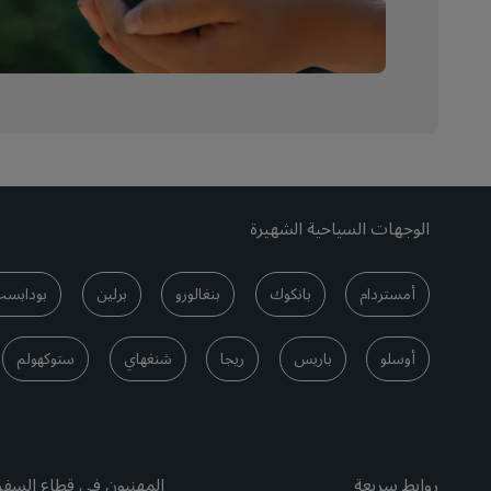
الوجهات السياحية الشهيرة
أمستردام
بانكوك
بنغالورو
برلين
بودابس
أوسلو
باريس
ريجا
شنغهاي
ستوكهولم
روابط سريعة
المهنيون في قطاع السفر