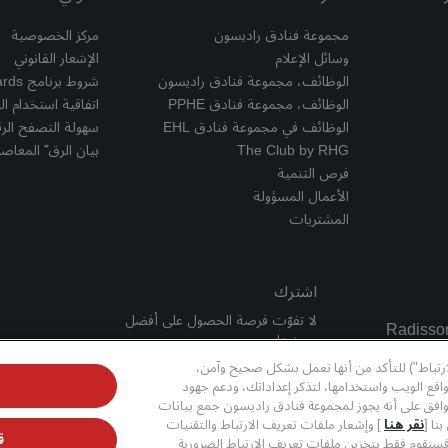
مجموعة فنادق راديسون
مركز الخصوصية
وسائل الإعلام
الإشعار القانوني
الوظائف، مجموعة فنادق راديسون
شروط برنامج Radisson Rewards وأحكامه
الوظائف، مجموعة فنادق PPHE
اتفاقية استخدام ال
الوظائف في مجموعة فنادق EHL
سهولة التصفح الر
The Club by RHG
بيان الرق ّ المعاصر
فرص التنمية
الأعمال المسؤولة
المشتريات
اشترك
لا تفوّت فرصة الحصول على أفضل
عروضنا
ارتباط") للتأكد من أنها تعمل بشكل صحيح وآمن،
قع الويب واستخدامها، لتذكر إعداداتك، ودعم جهود
وافق على أنه يجوز لمجموعة فنادق راديسون جمع بيانات
نا [
نقر هنا
] وإشعار ملفات تعريف الارتباط والتقنيات
ق
فسنقوم فقط بتخزين ملفات تعريف الارتباط الضرورية