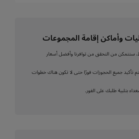
عاليات وأماكن إقامة المجموعات
قط، ستتمكن من التحقق من توافرنا وأفضل أسعار
ضية غامرة بزاوية 360 درجة. صمم الباقة التي تناسبك. يتم تأكيد جميع الحجوزات فورًا حتى لا تكون هناك خطوات
اء بتلبية طلبك على الفور.