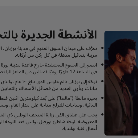
الأنشطة الجديرة بال
تعرَّف على ميدان السوق القديم في مدينة بوزنان، ال
مزينة بتماثيل مذهلة في كل ركن من أركانه.
انضم إلى الجموع المحتشدة خارج قاعدة مدينة بوزن
في الساعة 12 ظهرًا يوميًا تمثالين من الماعز الراقصة تتناطح مع بعضها البعض في منظرٍ جذاب.
نباتات ويأوي العديد من فصائل الأسماك والثعابين وح
بحيرة مالطة (“مالطا”) على بُعد كيلومترين اثنين 
المائية، وساحات للتزلج متاحة على مدار العام، ومم
يجب على عشاق الفن زيارة المتحف الوطني ذي الم
المعروضة، لوحة شاطئ بورفيل، والتي تعد اللوحة الو
أعمال فنية بولندية.