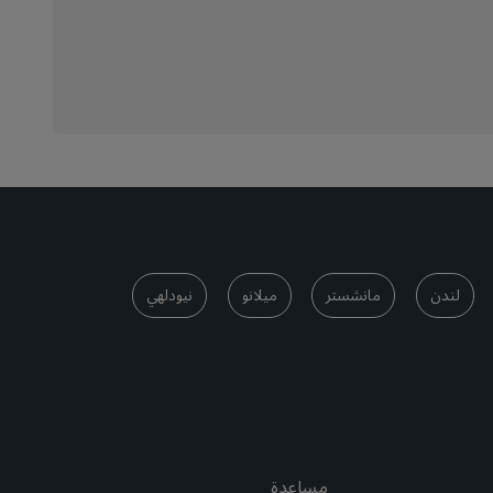
لندن
مانشستر
ميلانو
نيودلهي
مساعدة