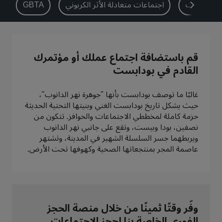
اع الفعاليات
اجتماعات متعادلة الأثر الكربوني
GBTA
بارك بلازا
بارك إن باي راديسون
فنادق في وسط المدينة
تفضل بزيارة مدونتنا
قم باستضافة اجتماع عملك أو مؤتمرك
Prize by Radisson
كانتري إن آند سويتس
القادم في بودابست
غالبًا ما توصف بودابست بأنها "جوهرة نهر الدانوب"،
حيث يشكل تاريخ بودابست الغني وبنيتها التحتية الحديثة
العلامات التجارية التابعة في الصين
حزمة كاملة لمخططي الاجتماعات والحوافز. تتكون من
Jin Jiang
J.
نصفين، بودا وبيست، وتقع على جانبي نهر الدانوب
ويربطهما جسر السلسلة الشهير في المدينة، وتشتهر
عاصمة المجر بمنتجعاتها الصحية وكهوفها تحت الأرض.
Golden Tulip
Kunlun
وفّر وقتًا ثمينًا من خلال منصة الحجز
الفوري الخاصة بنا لحجز الاجتماعات