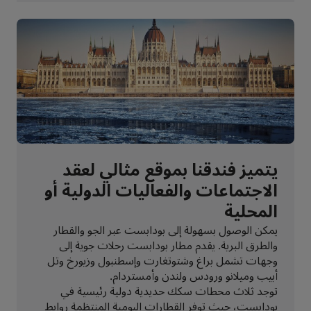
يتميز فندقنا بموقع مثالي لعقد
الاجتماعات والفعاليات الدولية أو
المحلية
يمكن الوصول بسهولة إلى بودابست عبر الجو والقطار
والطرق البرية. يقدم مطار بودابست رحلات جوية إلى
وجهات تشمل براغ وشتوتغارت وإسطنبول وزيورخ وتل
أبيب وميلانو ورودس ولندن وأمستردام.
توجد ثلاث محطات سكك حديدية دولية رئيسية في
بودابست، حيث توفر القطارات اليومية المنتظمة روابط