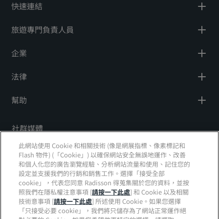
快速連結
旅遊專門負責人員
企業
法律
幫助
社群媒體
此網站使用 Cookie 和相關技術 (像是網展指標、像素標記和
Radisson Hotels 品牌
Flash 物件) (「Cookie」) 以確保網站安全無誤地運作、改善
和個人化您的廣告瀏覽經驗、分析網站流量和使用、記住您的
tiktok
instagram
youtube
facebook
whatsapp
pinterest
threads
twitter
linkedin
設定並支援我們的行銷和銷售工作。選擇「接受全部
cookie」，代表您同意 Radisson 得蒐集關於您的資料，並按
照我們在隱私權注意事項 [
請按一下此處
] 和 Cookie 以及相關
技術意事項 [
請按一下此處
] 所述使用 Cookie。如果您選擇
「只接受必要 cookie」，我們將只儲存為了網站正常運作絕
絕對不會錯過我們最熱門的優惠