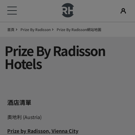
首頁
Prize By Radisson
Prize By Radisson網站地圖
我們的品牌
尋找您的酒店
會議與活動
搜尋航班
用餐
數位服務
酒店優惠
旅行創意
Radisson Rewards
Prize By Radisson
Radisson Hotels 品牌
目的地
探索 Radisson Meetings
搜尋航班
搜尋餐廳
Radisson Hotels APP
探索優惠折扣
適合家庭的酒店
探索麗賞會
Radisson Collection
Radisson Blu
Hotels
度假酒店
預訂會議空間
首次預訂？
Rad Pets
會員福利
酒店式公寓
要求報價
當日優惠
婚禮場地
如何使用積分
Radisson
Radisson RED
機場酒店
活動目的地
事先預訂
環保酒店
如何賺取積分
酒店清單
Radisson Individuals
art'otel
奧地利 (Austria)
即將登場的全新酒店
產業解決方案
查看我們的套裝方案
運動團隊住宿
專業訂房人員和會議組織者
Prize by Radisson, Vienna City
商務旅客