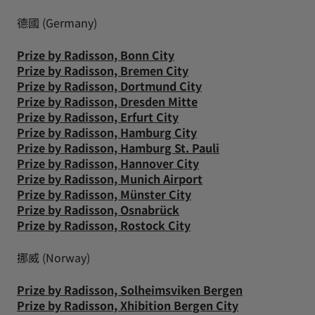
德國 (Germany)
Park Plaza
Park Inn by Radisson
市中心酒店
Prize by Radisson, Bonn City
Prize by Radisson, Bremen City
造訪我們的部落格
Prize by Radisson, Dortmund City
Prize by Radisson
Country Inn & Suites
Prize by Radisson, Dresden Mitte
Prize by Radisson, Erfurt City
Prize by Radisson, Hamburg City
Prize by Radisson, Hamburg St. Pauli
中國區關聯品牌
Prize by Radisson, Hannover City
J.
Jin Jiang
Prize by Radisson, Munich Airport
Prize by Radisson, Münster City
Prize by Radisson, Osnabrück
Prize by Radisson, Rostock City
Kunlun
Golden Tulip
挪威 (Norway)
Prize by Radisson, Solheimsviken Bergen
Prize by Radisson, Xhibition Bergen City