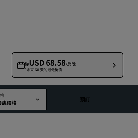
婚禮場地
環保酒店
運動團隊住宿
商務旅客
市中心酒店
造訪我們的部落格
USD 68.58
從
/房晚
*未來 60 天的最低房價
Radisson Rewards
探索麗賞會
福利
格
預訂
優惠價格
如何使用積分
如何賺取積分
專業訂房人員和會議組織者