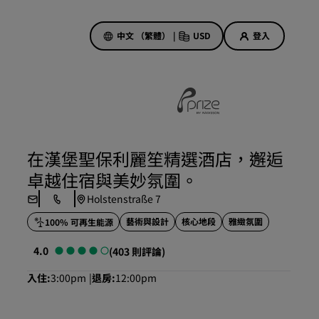
中文 （繁體）
|
USD
登入
酒店優惠
探索優惠折扣
在漢堡聖保利麗笙精選酒店，邂逅
首次見面禮
卓越住宿與美妙氛圍。
當日優惠
Holstenstraße 7
事先預訂
藝術與設計
核心地段
雅緻氛圍
100% 可再生能源
查看我們的套裝方案
4.0
(403 則評論)
旅行創意
入住
3:00pm
退房
12:00pm
適合家庭的酒店
Rad Pets