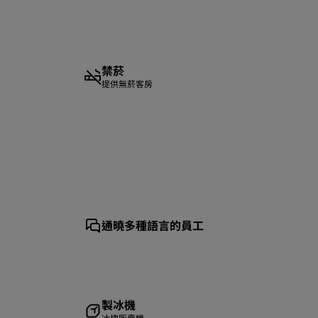
禁菸
提供無菸客房
通曉多種語言的員工
製冰機
冰塊販賣機