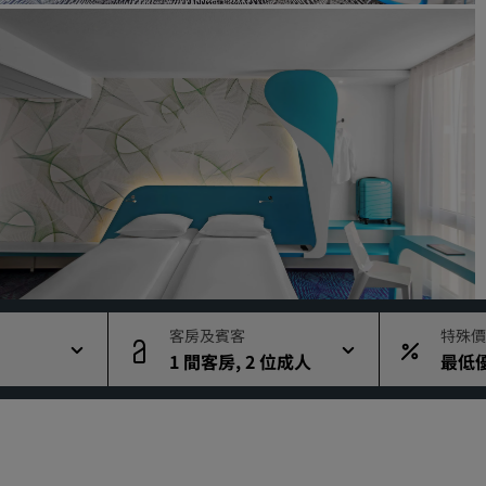
要求報價
活動目的地
產業解決方案
搜尋航班
搜尋航班
用餐
搜尋餐廳
客房及賓客
特殊價
1 間客房, 2 位成人
最低
數位服務
Radisson Hotels APP