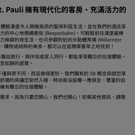
urg-St. Pauli 擁有現代化的客房、充滿活力的
。
g St. Paul！體驗漢堡令人興緻高昂的聖保利區生活，並在我們的酒店享
中心地標繩索街 (Reeperbahn)。可輕鬆前往漢堡最棒
的夜生活，也可參觀附近的米勒體育場 (Millerntor
。凡舉文化焦點、購物或純粹的美食，都可以在這精華薈萃之地找到！
您是獨自旅行、與伴侶或家人同行，都能享受難忘的住宿體驗。
賓至如歸的感覺。
是，我們不僅與眾不同，而且做得更好。我們獨有的 5B 概念保證您享
舒適的床讓您安然入睡、時尚衛浴設備一應俱全、豐富的自
您擁有難忘的住宿體驗。
需求，因為只要您開心，我們也開心！如需其他資訊，請隨