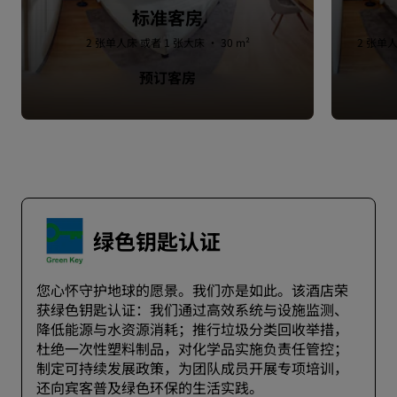
标准客房
2 张单人床 或者 1 张大床 · 30 m²
2 张单人
预订客房
绿色钥匙认证
您心怀守护地球的愿景。我们亦是如此。该酒店荣
获绿色钥匙认证：我们通过高效系统与设施监测、
降低能源与水资源消耗；推行垃圾分类回收举措，
杜绝一次性塑料制品，对化学品实施负责任管控；
制定可持续发展政策，为团队成员开展专项培训，
还向宾客普及绿色环保的生活实践。