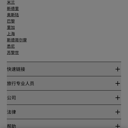
米兰
新德里
奥斯陆
巴黎
里加
上海
斯德哥尔摩
悉尼
苏黎世
快速链接
丽赏会
旅行专业人员
优惠在线价格保证
Blog
合作伙伴
公司
目的地
旅行社
新开和即将开业的酒店
丽笙酒店集团
法律
丽笙酒店集团APP
媒体
体育认证酒店
工作机会 RHG
隐私中心
帮助
家庭友好型酒店