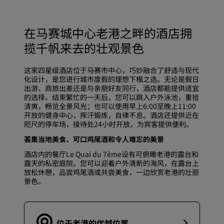
在马赛城中心老港之畔的酒店拥
揽千帆来去的壮观景色
这家四星级酒店位于马赛市中心，巧妙融合了舒适与现代
化设计，是您进行城市度假的理想下榻之选。无论是假日
出游、商旅出差还是与亲朋好友同行，酒店都能提供适宜
的选择。结束繁忙的一天后，您可以跳入户外泳池，重拾
清爽，畅览全景风光；也可以使用早上6:00至晚上11:00
开放的健身中心，挥汗锻炼，自律不息。酒店还提供近在
咫尺的停车场，接待处24小时开放，为宾客提供便利。
荟集当地美食、可口鸡尾酒和令人难忘的美景
酒店内的餐厅
Le Quai du 7ème
设有可俯瞰老港的露台和
露天的私密庭院。您可以迎着户外清新的海风，在露台上
放松休憩，品尝鸡尾酒或共尝美食，一边欣赏老港的壮丽
景色。
位于老港的优越位置