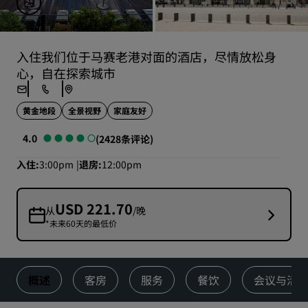
入住我们位于马赛老港对面的酒店，尽情放松身
心，自在探索城市
黄金地段
全景视野
家庭友好
4.0
(2428条评论)
入住
3:00pm
退房
12:00pm
USD 221.70
从
/晚
*未来60天的最低价
概述
客房
服务
餐饮
会议与活