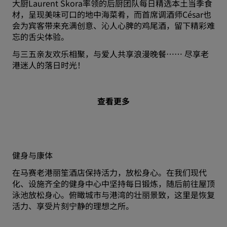
大厨Laurent Skora率领的后厨团队每日精选本土当季食
材，呈现美味可口的地中海菜肴，而首席调酒师César也
会为宾客带来充满创意、沁人心脾的鸡尾酒，留下精彩难
忘的舌尖体验。
与三五亲友欢乐相聚，与爱人共享浪漫晚餐…… 尽享老
港迷人的落日时光！
查看更多
健身与康体
在马赛老港丽笙酒店保持活力，放松身心。在我们现代
化、设施齐全的健身中心中坚持每日锻炼，随后前往屋顶
泳池放松身心。俯瞰城市与港湾的壮丽景致，这里是恢复
活力、享受片刻宁静的理想之所。