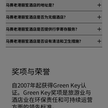
马赛老港丽笙酒店的地址是？
马赛老港丽笙酒店位于38-40 Quai De Rive Neuve、马赛、法
马赛老港丽笙酒店是否为无烟酒店？
国。
是，马赛老港丽笙酒店为无烟酒店。
马赛老港丽笙酒店是否提供行李寄存服务？
是的，马赛老港丽笙酒店提供行李寄存服务。
马赛老港丽笙酒店是否设有清洁和卫生措施？
所有丽笙旗下酒店均有清洁和卫生措施，确保宾客的健康与安
全。访问此链接进一步了解详情：
https://www.radissonhotels.com/zh-cn/health-safety
奖项与荣誉
自2007年起获得Green Key认
证。Green Key奖项是旅游业与
酒店业在环保责任和可持续运营
方面的领先标准。