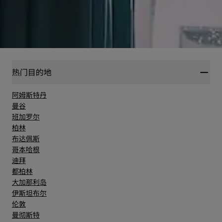
热门目的地
阿姆斯特丹
曼谷
班加罗尔
柏林
布达佩斯
哥本哈根
迪拜
都柏林
大加那利岛
伊斯坦布尔
伦敦
曼彻斯特