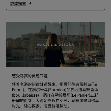
继续探索
感受马赛的灵魂底蕴
伴着老港的韵律舒适醒来。扬帆前往弗留利岛(Île
Frioul)，在索尔米乌(Sormiou)品尝地道马赛鱼汤
(bouillabaisse)，徜徉在勒帕尼耶(Le Panier)五彩
斑斓的街巷。大海始终近在咫尺，马赛诚邀您慢享
时光，随心探索，感受鲜活脉动。