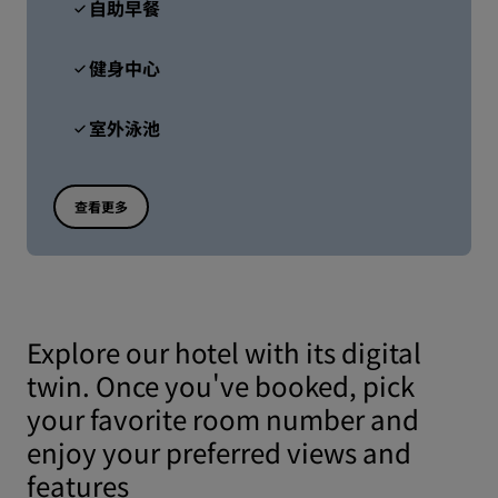
自助早餐
健身中心
室外泳池
查看更多
Explore our hotel with its digital
twin. Once you've booked, pick
your favorite room number and
enjoy your preferred views and
features