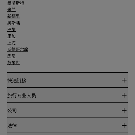
曼彻斯特
米兰
新德里
奥斯陆
巴黎
里加
上海
斯德哥尔摩
悉尼
苏黎世
快速链接
丽赏会
旅行专业人员
优惠在线价格保证
Blog
合作伙伴
公司
目的地
旅行社
新开和即将开业的酒店
丽笙酒店集团
法律
丽笙酒店集团APP
媒体
体育认证酒店