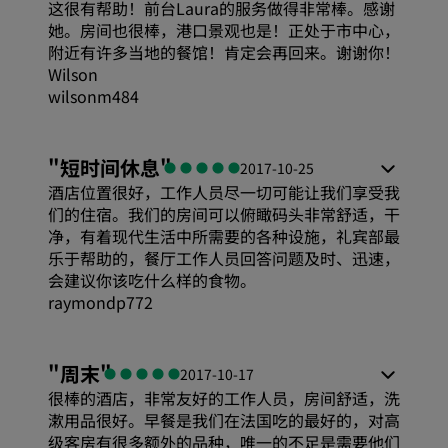
睡眠质量
这很有帮助！前台Laura的服务做得非常棒。感谢
她。房间也很棒，港口景观也是！正处于市中心，
附近有许多当地的餐馆！肯定会再回来。谢谢你！
位置
Wilson
wilsonm484
卫生
"
短时间休息
"
2017-10-25
服务
酒店位置很好，工作人员尽一切可能让我们享受我
们的住宿。我们的房间可以俯瞰码头非常舒适，干
净，有着现代生活中所需要的各种设施，礼宾部最
乐于帮助的，餐厅工作人员回答问题及时、迅速，
会建议你该吃什么样的食物。
raymondp772
"
周末
"
2017-10-17
很棒的酒店，非常友好的工作人员，房间舒适，洗
漱用品很好。早餐是我们在法国吃的最好的，对高
级客房有很多额外的品种，唯一的不足是需要他们