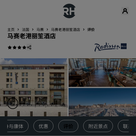
主页
法国
马赛
马赛老港丽笙酒店
评价
马赛老港丽笙酒店
健身与康体
优惠
评价
附近景点
联系