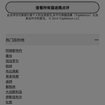
查看所有猫途鹰点评
此点评仅代表旅行者个人的主观意见,并不代表猫途鹰（TripAdvisor）以及
其合作方的意见。
© 2014 TripAdvisor LLC
热门目的地
阿姆斯特丹
曼谷
班加罗尔
柏林
布达佩斯
哥本哈根
迪拜
都柏林
大加那利岛
伊斯坦布尔
伦敦